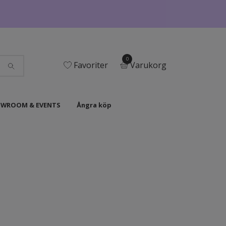
0
Favoriter
Varukorg
WROOM & EVENTS
Ångra köp