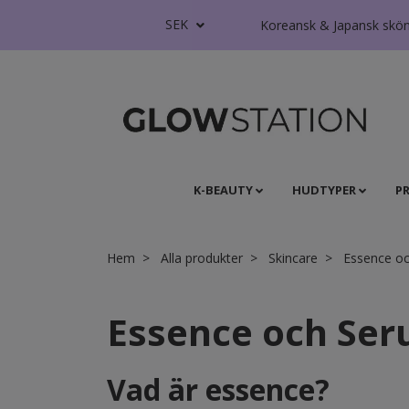
SEK
Koreansk & Japansk skönhe
K-BEAUTY
HUDTYPER
P
Hem
Alla produkter
Skincare
Essence o
Essence och Se
Vad är essence?