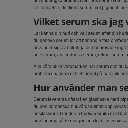
användningsområden. Det finns serum som ljusar
cellförnyelse, det finns serum mot pigmentflä
Vilket serum ska jag v
Lär känna din hud och välj serum efter din hu
du behöva serum för att behandla feta områden
använder sig av naturliga och beprövade ingre
age serum, anti redness serum, retinol serum o
Alla våra olika varumärken har serum och du ka
problem i pannan och ett annat på hakan/kinde
Hur använder man s
Serum levereras oftast i en glasflaska med pipett
du den koreanska hudvårdsrutinen appliceras 
ansiktskräm. Har du en hudvårdsrutin med färr
användning både morgon och kväll, men vissa