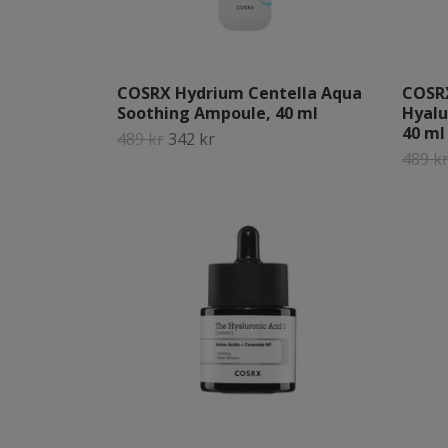
COSRX Hydrium Centella Aqua
COSRX
Soothing Ampoule, 40 ml
Hyalu
40 ml
489 kr
342 kr
489 k