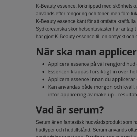
K-Beauty essence, förknippad med skönhetskult
används efter rengöring och toner, men före fukt
K-Beauty essence känt för att omfatta kraftfull
Sydkoreanska skönhetsentusiaster har antagit
har gjort K-Beauty essence till en omtyckt och
När ska man applicer
Applicera essence på väl rengjord hud 
Essencen klappas försiktigt in över hel
Applicera essence Innan du applicerar
Kan användas både morgon och kväll, m
inför applicering av make up - resultat
Vad är serum?
Serum är en fantastisk hudvårdsprodukt som har
hudtyper och hudtillstånd. Serum används oftast