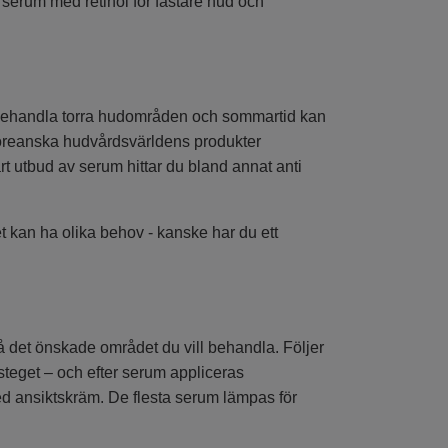
 serum med retinol för fastare hud och
att behandla torra hudområden och sommartid kan
 koreanska hudvårdsvärldens produkter
rt utbud av serum hittar du bland annat anti
t kan ha olika behov - kanske har du ett
̊ det önskade området du vill behandla. Följer
teget – och efter serum appliceras
d ansiktskräm. De flesta serum lämpas för