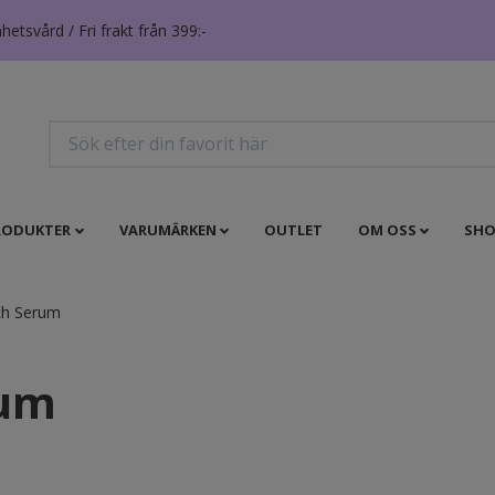
tsvård / Fri frakt från 399:-
RODUKTER
VARUMÄRKEN
OUTLET
OM OSS
SHO
ch Serum
rum