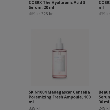
COSRX The Hyaluronic Acid 3
COSRX
Serum, 20 ml
ml
469 kr
328 kr
439 k
SKIN1004 Madagascar Centella
Beaut
Poremizing Fresh Ampoule, 100
Serum
ml
30 ml
339 kr
249 k