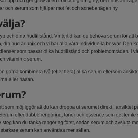
 upp och ger glow åt en trött och glåmig hy, det finns anti age
ckar och serum som hjälper mot fet och acnebenägen hy.
älja?
dtyp och dina hudtillstånd. Vintertid kan du behöva serum för 
, din hud är unik och vi har alla våra individuella besvär. Den
dienser som passar olika hudtillstånd och problemområden. I vå
ch vitamin c serum.
n gärna kombinera två (eller flera) olika serum eftersom ansikte
rna eller näsan.
erum?
 som möjliggör att du kan droppa ut serumet direkt i ansiktet pa
Serum efter dubbelrengöring, toner och essence som det femte s
e steg kan du tänka rengöring först, sedan serum och avsluta me
 starkare serum kan användas mer sällan.