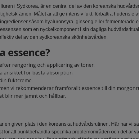
uren i Sydkorea, är en central del av den koreanska hudvårdsr
ighetskrämen. Målet är att ge intensiv fukt, förbättra hudens elas
a ingredienser såsom hyaluronsyra, ginseng eller fermenterade ext
 essensen som en nyckelkomponent i sin dagliga hudvårdsritual
 effektiv del av den sydkoreanska skönhetsvården.
a essence?
efter rengöring och applicering av toner.
a ansiktet för bästa absorption.
 din fuktcreme.
en vi rekommenderar framförallt essence till din morgonru
et blir mer jämnt och hållbar.
 en given plats i den koreanska hudvårdsrutinen. Här har vi sam
 för att punktbehandla specifika problemområden och det är vanl