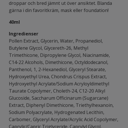
droppar och bred jämnt ut över ansiktet.
Blanda
gärna i din favoritkräm, mask eller foundation!
40ml
Ingredienser
Pollen Extract, Glycerin, Water, Propanediol,
Butylene Glycol, Glycereth-26, Methyl
Trimethicone, Dipropylene Glycol, Niacinamide,
C14-22 Alcohols, Dimethicone, Octyldodecanol,
Panthenol, 1, 2-Hexanediol, Glyceryl Stearate,
Hydroxyethyl Urea, Chondrus Crispus Extract,
Hydroxyethyl Acrylate/Sodium Acryloyldimethyl
Taurate Copolymer, Choleth-24, C12-20 Alkyl
Glucoside, Saccharum Officinarum (Sugarcane)
Extract, Diphenyl Dimethicone, Triethylhexanoin,
Sodium Polyacrylate, Hydrogenated Lecithin,
Carbomer, Glyceryl Acrylate/Acrylic Acid Copolymer,
Caprylic/Capric Triglyceride, Caprylyl Glycol,