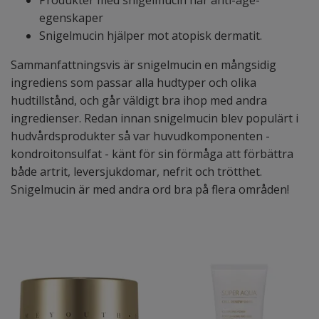
Produkter med snigelmucin har anti-age-
egenskaper
Snigelmucin hjälper mot atopisk dermatit.
Sammanfattningsvis är snigelmucin en mångsidig
ingrediens som passar alla hudtyper och olika
hudtillstånd, och går väldigt bra ihop med andra
ingredienser. Redan innan snigelmucin blev populärt i
hudvårdsprodukter så var huvudkomponenten -
kondroitonsulfat - känt för sin förmåga att förbättra
både artrit, leversjukdomar, nefrit och trötthet.
Snigelmucin är med andra ord bra på flera områden!