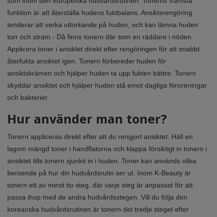
som inom den europeiska hudvårdsrutinen. Tonerns främsta
funktion är att återställa hudens fuktbalans. Ansiktsrengöring
tenderar att verka uttorkande på huden, och kan lämna huden
torr och stram - Då finns tonern där som en räddare i nöden.
Applicera toner i ansiktet direkt efter rengöringen för att snabbt
återfukta ansiktet igen. Tonern förbereder huden för
ansiktskrämen och hjälper huden ta upp fukten bättre. Tonern
skyddar ansiktet och hjälper huden stå emot dagliga föroreningar
och bakterier.
Hur använder man toner?
Tonern appliceras direkt efter att du rengjort ansiktet. Häll en
lagom mängd toner i handflatorna och klappa försiktigt in tonern i
ansiktet tills tonern sjunkit in i huden. Toner kan används olika
beroende på hur din hudvårdsrutin ser ut. Inom K-Beauty är
tonern ett av minst tio steg, där varje steg är anpassat för att
passa ihop med de andra hudvårdsstegen. Vill du följa den
koreanska hudvårdsrutinen är tonern det tredje steget efter