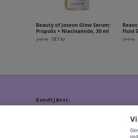
Beauty of Joseon Glow Serum:
Beauty
Propolis + Niacinamide, 30 ml
Fluid 
187 kr
249 kr
219 kr
Kundtjänst:
Tveka inte att kontakta oss, snabbast kontakt via ma
Vi
Glo
god