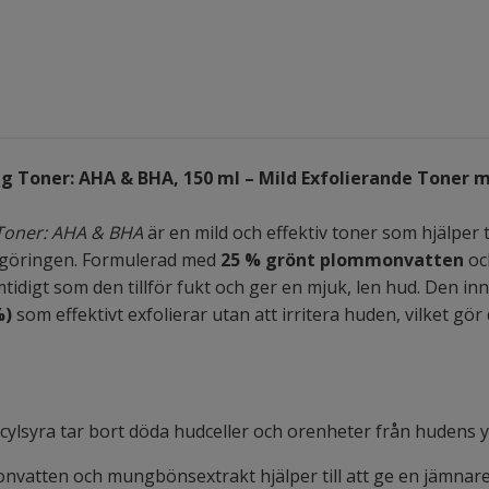
ng Toner: AHA & BHA, 150 ml – Mild Exfolierande Tone
 Toner: AHA & BHA
är en mild och effektiv toner som hjälper t
engöringen. Formulerad med
25 % grönt plommonvatten
oc
amtidigt som den tillför fukt och ger en mjuk, len hud. Den 
%)
som effektivt exfolierar utan att irritera huden, vilket g
icylsyra tar bort döda hudceller och orenheter från hudens 
vatten och mungbönsextrakt hjälper till att ge en jämnare