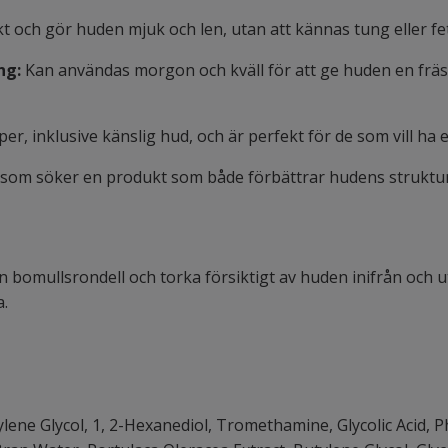
kt och gör huden mjuk och len, utan att kännas tung eller fet
ng:
Kan användas morgon och kväll för att ge huden en fräs
er, inklusive känslig hud, och är perfekt för de som vill ha
 som söker en produkt som både förbättrar hudens struktur o
bomullsrondell och torka försiktigt av huden inifrån och utåt
a.
ene Glycol, 1, 2-Hexanediol, Tromethamine, Glycolic Acid, P