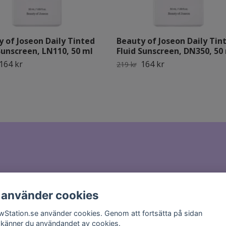
 of Joseon Daily Tinted
Beauty of Joseon Daily Tin
Sunscreen, LN110, 50 ml
Fluid Sunscreen, DN350, 50
164 kr
164 kr
219 kr
il till
hello@glowstation.se
 använder cookies
wStation.se använder cookies. Genom att fortsätta på sidan
känner du användandet av cookies.