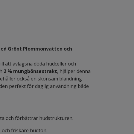
r med Grönt Plommonvatten och
ill att avlägsna döda hudceller och
h
2 % mungbönsextrakt
, hjälper denna
innehåller också en skonsam blandning
ör den perfekt för daglig användning både
yta och förbättrar hudstrukturen.
 och friskare hudton.