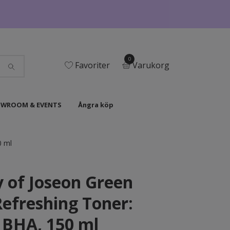
0
Favoriter
Varukorg
WROOM & EVENTS
Ångra köp
0 ml
 of Joseon Green
efreshing Toner:
BHA, 150 ml