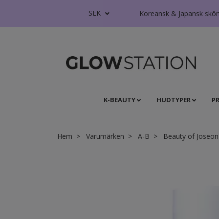
SEK
Koreansk & Japansk skönhe
K-BEAUTY
HUDTYPER
P
Hem
Varumärken
A-B
Beauty of Joseon