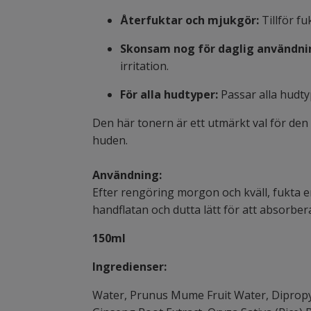
Återfuktar och mjukgör:
Tillför fu
Skonsam nog för daglig användni
irritation.
För alla hudtyper:
Passar alla hudtyp
Den här tonern är ett utmärkt val för den
huden.
Användning:
Efter rengöring morgon och kväll, fukta en 
handflatan och dutta lätt för att absorber
150ml
Ingredienser:
Water, Prunus Mume Fruit Water, Dipropyl