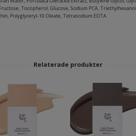
ran Water, Portulaca Oleracea Extract, Butylene Glycol, Glycer
, Fructose, Tocopherol, Glucose, Sodium PCA, Triethylhexano
thin, Polyglyceryl-10 Oleate, Tetrasodium EDTA