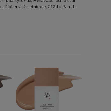
in, Salicylic Acid, Melia Azadirachta Leaf
in, Diphenyl Dimethicone, C12-14, Pareth-