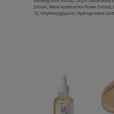
Ginseng Root Extract, Oryza Sativa (Rice) B
Extract, Melia Azadirachta Flower Extract
12, Ethylhexylglycerin, Hydrogenated Leci