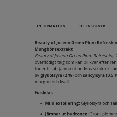
INFORMATION
RECENSIONER
Beauty of Joseon Green Plum Refreshi
Mungbönsextrakt
Beauty of Joseon Green Plum Refreshing
överflödigt talg som kan bli kvar efter r
toner till att jämna ut hudens struktur s
av
glykolsyra (2 %)
och
salicylsyra (0,5 
morgon och kväll.
Fördelar:
Mild exfoliering:
Glykolsyra och sal
Jämnar ut hudtonen:
Grönt plommon