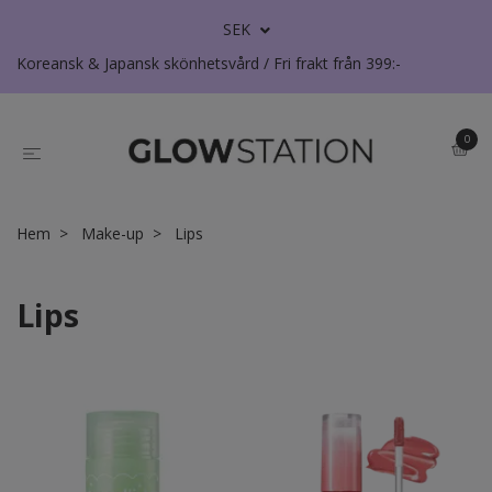
SEK
Koreansk & Japansk skönhetsvård / Fri frakt från 399:-
0
Hem
Make-up
Lips
Lips