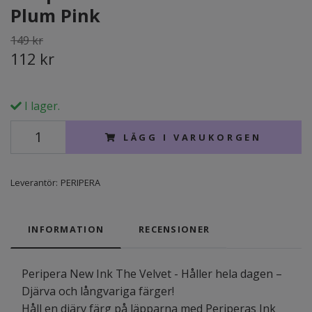
Plum Pink
149 kr
112 kr
I lager.
LÄGG I VARUKORGEN
Leverantör:
PERIPERA
INFORMATION
RECENSIONER
Peripera New Ink The Velvet - Håller hela dagen –
Djärva och långvariga färger!
Håll en djärv färg på läpparna med Periperas Ink