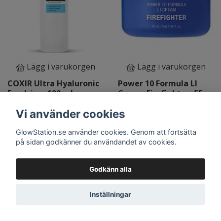
Lägg i varukorgen
Lägg i varukorgen
COXIR Ultra Hyaluronic
Power 10 Formula LI
Emulsion, 100 ml
Cream Firefighter, 55
ml
259 kr
Vi använder cookies
369 kr
GlowStation.se använder cookies. Genom att fortsätta
på sidan godkänner du användandet av cookies.
Godkänn alla
Inställningar