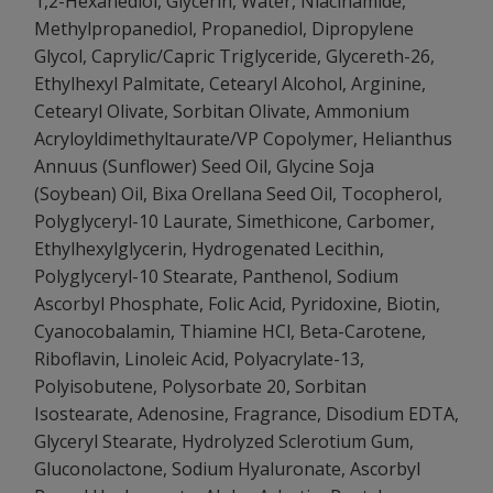
1,2-Hexanediol, Glycerin, Water, Niacinamide,
Methylpropanediol, Propanediol, Dipropylene
Glycol, Caprylic/Capric Triglyceride, Glycereth-26,
Ethylhexyl Palmitate, Cetearyl Alcohol, Arginine,
Cetearyl Olivate, Sorbitan Olivate, Ammonium
Acryloyldimethyltaurate/VP Copolymer, Helianthus
Annuus (Sunflower) Seed Oil, Glycine Soja
(Soybean) Oil, Bixa Orellana Seed Oil, Tocopherol,
Polyglyceryl-10 Laurate, Simethicone, Carbomer,
Ethylhexylglycerin, Hydrogenated Lecithin,
Polyglyceryl-10 Stearate, Panthenol, Sodium
Ascorbyl Phosphate, Folic Acid, Pyridoxine, Biotin,
Cyanocobalamin, Thiamine HCl, Beta-Carotene,
Riboflavin, Linoleic Acid, Polyacrylate-13,
Polyisobutene, Polysorbate 20, Sorbitan
Isostearate, Adenosine, Fragrance, Disodium EDTA,
Glyceryl Stearate, Hydrolyzed Sclerotium Gum,
Gluconolactone, Sodium Hyaluronate, Ascorbyl