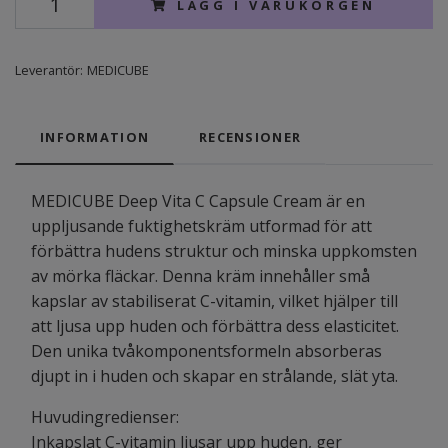
LÄGG I VARUKORGEN
Leverantör:
MEDICUBE
INFORMATION
RECENSIONER
MEDICUBE Deep Vita C Capsule Cream är en
uppljusande fuktighetskräm utformad för att
förbättra hudens struktur och minska uppkomsten
av mörka fläckar. Denna kräm innehåller små
kapslar av stabiliserat C-vitamin, vilket hjälper till
att ljusa upp huden och förbättra dess elasticitet.
Den unika tvåkomponentsformeln absorberas
djupt in i huden och skapar en strålande, slät yta.
Huvudingredienser:
Inkapslat C-vitamin ljusar upp huden, ger