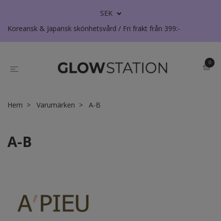
SEK
Koreansk & Japansk skönhetsvård / Fri frakt från 399:-
0
Hem
Varumärken
A-B
A-B