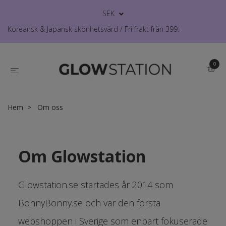
SEK
Koreansk & Japansk skönhetsvård / Fri frakt från 399:-
0
Hem
Om oss
Om Glowstation
Glowstation.se startades år 2014 som
BonnyBonny.se och var den första
webshoppen i Sverige som enbart fokuserade