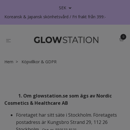
SEK
Koreansk & Japansk skönhetsvård / Fri frakt från 399:-
0
Hem
Köpvillkor & GDPR
1. Om glowstation.se som ägs av Nordic
Cosmetics &
Healthcare AB
Företaget har sitt säte i Stockholm. Företagets
postadress är Kungsbro Strand 29, 112 26
Stockholm .
Org. nr. 559133-8131.