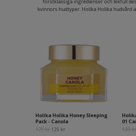
förstklassiga ingredienser och lekfull de
kvinnors hudtyper. Holika Holika hudvård är
Holika Holika Honey Sleeping
Holik
Pack - Canola
01 Ca
179 kr
125 kr
139 k