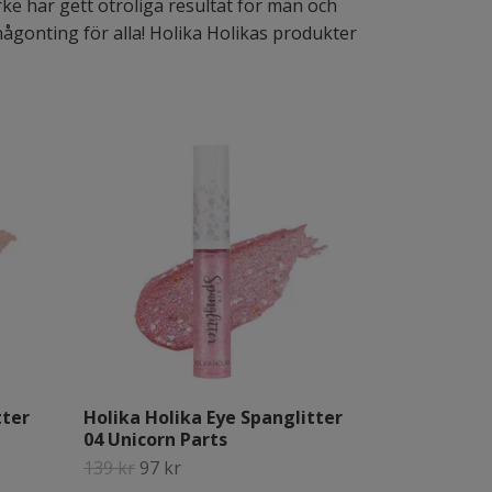
rke har gett otroliga resultat för män och
någonting för alla! Holika Holikas produkter
tter
Holika Holika Eye Spanglitter
04 Unicorn Parts
139 kr
97 kr