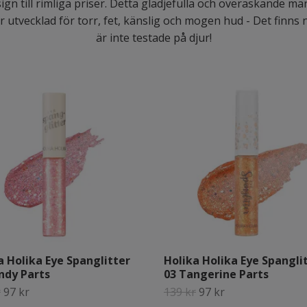
sign till rimliga priser. Detta glädjefulla och överaskande mä
 utvecklad för torr, fet, känslig och mogen hud - Det finns 
är inte testade på djur!
a Holika Eye Spanglitter
Holika Holika Eye Spangli
ndy Parts
03 Tangerine Parts
r
97 kr
139 kr
97 kr