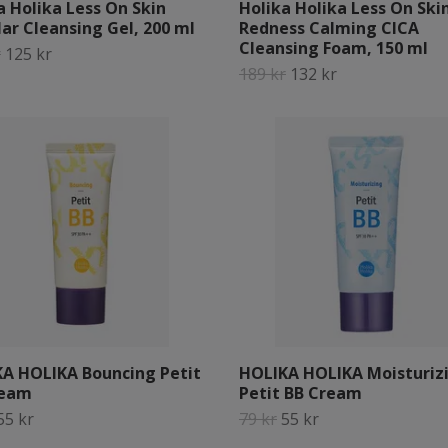
a Holika Less On Skin
Holika Holika Less On Ski
lar Cleansing Gel, 200 ml
Redness Calming CICA
Cleansing Foam, 150 ml
r
125 kr
189 kr
132 kr
A HOLIKA Bouncing Petit
HOLIKA HOLIKA Moisturiz
ream
Petit BB Cream
55 kr
79 kr
55 kr