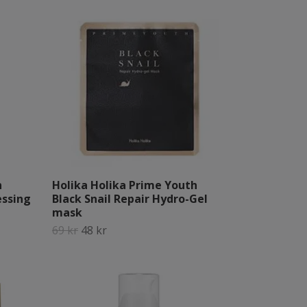
n
Holika Holika Prime Youth
essing
Black Snail Repair Hydro-Gel
mask
69 kr
48 kr