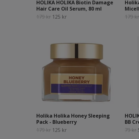
HOLIKA HOLIKA Biotin Damage
Holik
Hair Care Oil Serum, 80 ml
Micel
179 kr
125 kr
179 k
Holika Holika Honey Sleeping
HOLIK
Pack - Blueberry
BB C
179 kr
125 kr
79 kr