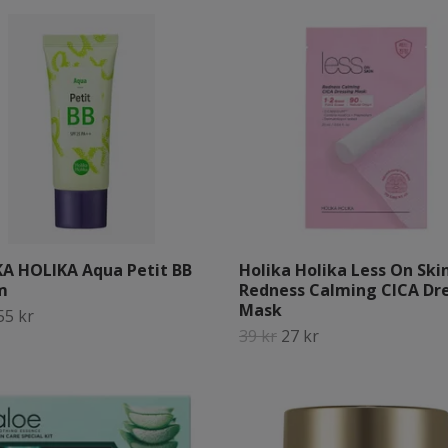
A HOLIKA Aqua Petit BB
Holika Holika Less On Ski
m
Redness Calming CICA Dr
Mask
55 kr
39 kr
27 kr