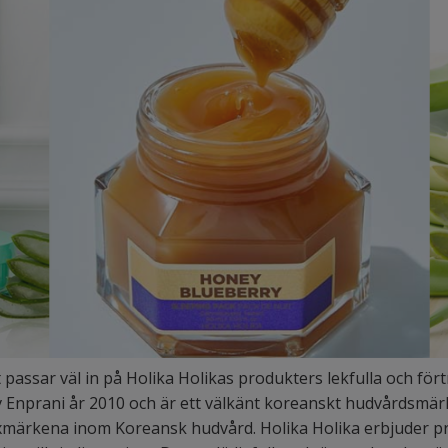
t
passar väl in på Holika Holikas produkters lekfulla och för
 av Enprani år 2010 och är ett välkänt koreanskt hudvårdsm
xmärkena inom Koreansk hudvård. Holika Holika erbjuder pr