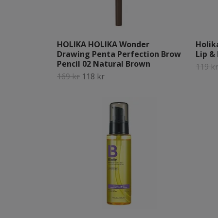
HOLIKA HOLIKA Wonder
Holik
Drawing Penta Perfection Brow
Lip &
Pencil 02 Natural Brown
119 k
169 kr
118 kr