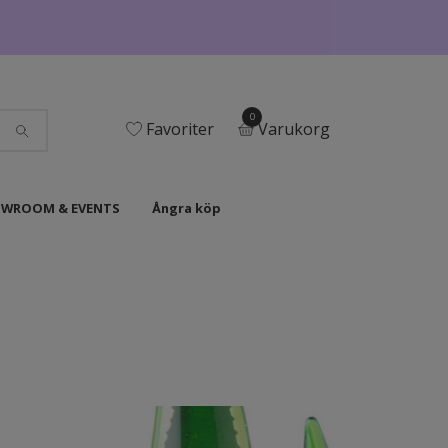
0
Favoriter
Varukorg
WROOM & EVENTS
Ångra köp