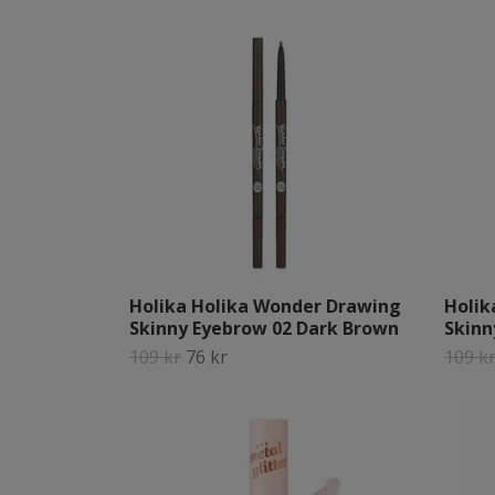
Holika Holika Wonder Drawing
Holik
Skinny Eyebrow 02 Dark Brown
Skinn
109 kr
76 kr
109 k