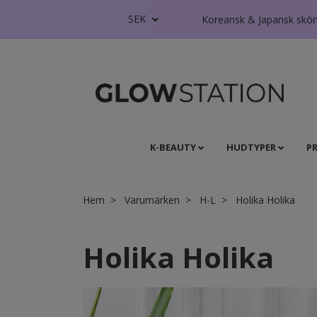
SEK
Koreansk & Japansk skönhe
K-BEAUTY
HUDTYPER
P
Hem
Varumärken
H-L
Holika Holika
Holika Holika