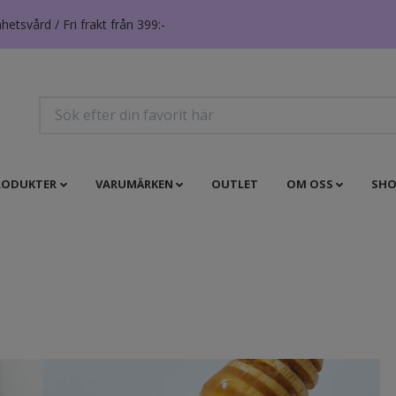
tsvård / Fri frakt från 399:-
RODUKTER
VARUMÄRKEN
OUTLET
OM OSS
SHO