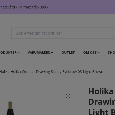
tsvård / Fri frakt från 399:-
RODUKTER
VARUMÄRKEN
OUTLET
OM OSS
SHO
Holika Holika Wonder Drawing Skinny Eyebrow 03 Light Brown
Holika
Drawin
Light 