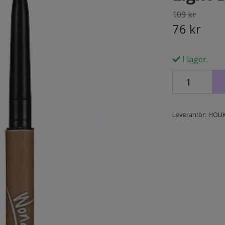
109 kr
76 kr
I lager.
Leverantör:
HOLI