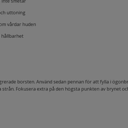
 inte smetar
och uttoning
som vårdar huden
g hållbarhet
C
rerade borsten. Använd sedan pennan för att fylla i ögonbr
iga strån. Fokusera extra på den högsta punkten av brynet oc