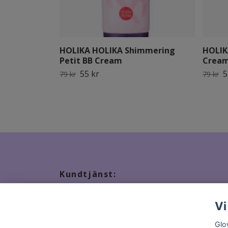
HOLIKA HOLIKA Shimmering
HOLIK
Petit BB Cream
Crea
55 kr
5
79 kr
79 kr
Kundtjänst:
Tveka inte att kontakta oss, snabbast kontakt via ma
Vi
Glo