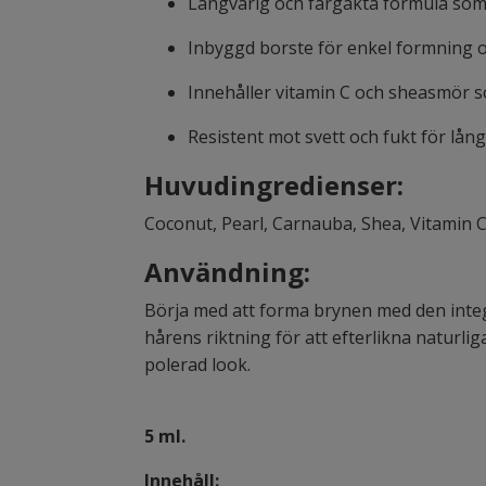
Långvarig och färgäkta formula som
Inbyggd borste för enkel formning 
Innehåller vitamin C och sheasmör 
Resistent mot svett och fukt för lån
Huvudingredienser:
Coconut, Pearl, Carnauba, Shea, Vitamin 
Användning:
Börja med att forma brynen med den integ
hårens riktning för att efterlikna naturl
polerad look.
5 ml.
Innehåll: