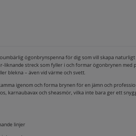
oumbärlig ögonbrynspenna för dig som vill skapa naturligt 
år-liknande streck som fyller i och formar ögonbrynen med p
ller blekna – även vid värme och svett.
kamma igenom och forma brynen för en jämn och profession
os, karnaubavax och sheasmör, vilka inte bara ger ett snyg
nande linjer