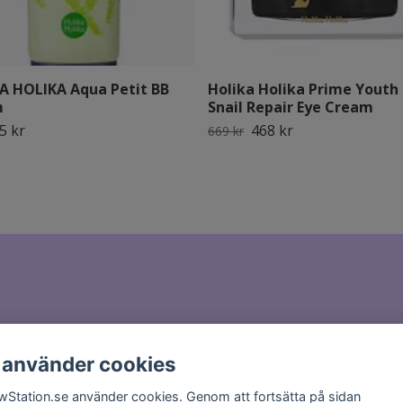
A HOLIKA Aqua Petit BB
Holika Holika Prime Youth
m
Snail Repair Eye Cream
5 kr
468 kr
669 kr
il till
hello@glowstation.se
 använder cookies
wStation.se använder cookies. Genom att fortsätta på sidan