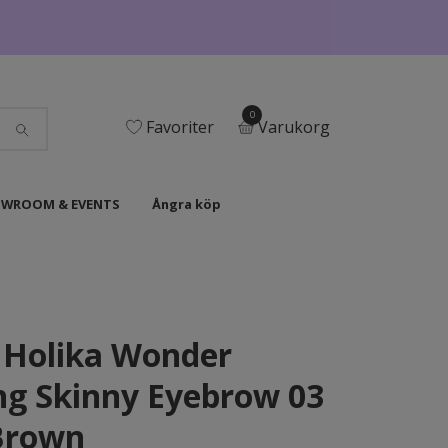
0
Favoriter
Varukorg
WROOM & EVENTS
Ångra köp
 Holika Wonder
g Skinny Eyebrow 03
Brown