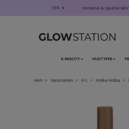
SEK
Koreansk & Japansk skönhe
K-BEAUTY
HUDTYPER
P
Hem
Varumärken
H-L
Holika Holika