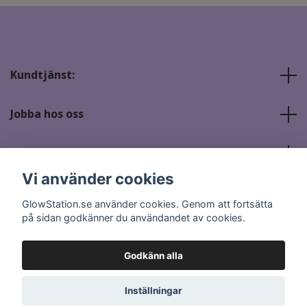
Kundtjänst:
Jobba hos oss
Sociala medier
Vi använder cookies
GlowStation.se använder cookies. Genom att fortsätta
på sidan godkänner du användandet av cookies.
Godkänn alla
© 2026 GlowStation.se
Inställningar