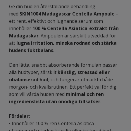
Ge din hud en återställande behandling
med
SKIN1004 Madagascar Centella Ampoule
–
ett rent, effektivt och lugnande serum som
innehåller
100 % Centella Asiatica-extrakt från
Madagaskar
. Ampoulen är särskilt utvecklad för
att
lugna irritation, minska rodnad och stärka
hudens fuktbalans
.
Den lätta, snabbt absorberande formulan passar
alla hudtyper, särskilt
känslig, stressad eller
obalanserad hud
, och fungerar utmärkt i både
morgon- och kvällsrutinen. Ett perfekt val för dig
som vill vårda huden med
minimal och ren
ingredienslista utan onödiga tillsatser
.
Fördelar:
• Innehåller 100 % ren Centella Asiatica
• Lugnar och stärker känslig eller irriterad hud