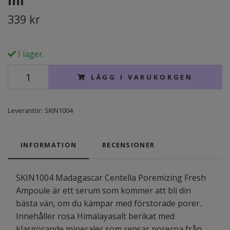
ml
339 kr
I lager.
LÄGG I VARUKORGEN
Leverantör:
SKIN1004
INFORMATION
RECENSIONER
SKIN1004 Madagascar Centella Poremizing Fresh
Ampoule är ett serum som kommer att bli din
bästa vän, om du kämpar med förstorade porer..
Innehåller rosa Himalayasalt berikat med
klargörande mineraler som rensar porerna från