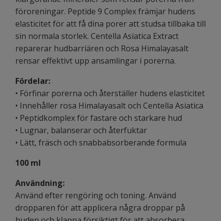
föroreningar.
Peptide 9 Complex främjar hudens
elasticitet för att få dina porer att studsa tillbaka till
sin normala storlek.
Centella Asiatica Extract
reparerar hudbarriären och
Rosa Himalayasalt
rensar effektivt upp ansamlingar i porerna.
Fördelar:
• Förfinar porerna och återställer hudens elasticitet
• Innehåller rosa Himalayasalt och Centella Asiatica
• Peptidkomplex för fastare och starkare hud
• Lugnar, balanserar och återfuktar
• Lätt, fräsch och snabbabsorberande formula
100 ml
Användning:
Använd efter rengöring och toning.
Använd
dropparen för att applicera några droppar på
huden och klappa försiktigt för att absorbera.