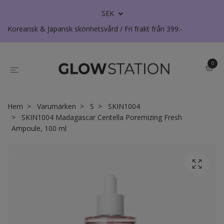
SEK
Koreansk & Japansk skönhetsvård / Fri frakt från 399:-
0
Hem
Varumärken
S
SKIN1004
SKIN1004 Madagascar Centella Poremizing Fresh
Ampoule, 100 ml