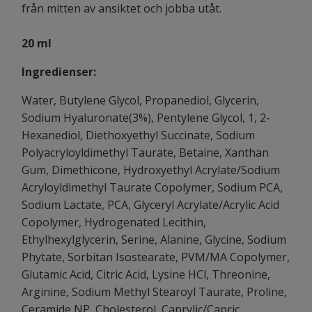
från mitten av ansiktet och jobba utåt.
20 ml
Ingredienser:
Water, Butylene Glycol, Propanediol, Glycerin,
Sodium Hyaluronate(3%), Pentylene Glycol, 1, 2-
Hexanediol, Diethoxyethyl Succinate, Sodium
Polyacryloyldimethyl Taurate, Betaine, Xanthan
Gum, Dimethicone, Hydroxyethyl Acrylate/Sodium
Acryloyldimethyl Taurate Copolymer, Sodium PCA,
Sodium Lactate, PCA, Glyceryl Acrylate/Acrylic Acid
Copolymer, Hydrogenated Lecithin,
Ethylhexylglycerin, Serine, Alanine, Glycine, Sodium
Phytate, Sorbitan Isostearate, PVM/MA Copolymer,
Glutamic Acid, Citric Acid, Lysine HCl, Threonine,
Arginine, Sodium Methyl Stearoyl Taurate, Proline,
Ceramide NP, Cholesterol, Caprylic/Capric