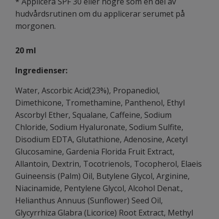
* Applicera SPF 30 eller högre som en del av
hudvårdsrutinen om du applicerar serumet på
morgonen.
20 ml
Ingredienser:
Water, Ascorbic Acid(23%), Propanediol,
Dimethicone, Tromethamine, Panthenol, Ethyl
Ascorbyl Ether, Squalane, Caffeine, Sodium
Chloride, Sodium Hyaluronate, Sodium Sulfite,
Disodium EDTA, Glutathione, Adenosine, Acetyl
Glucosamine, Gardenia Florida Fruit Extract,
Allantoin, Dextrin, Tocotrienols, Tocopherol, Elaeis
Guineensis (Palm) Oil, Butylene Glycol, Arginine,
Niacinamide, Pentylene Glycol, Alcohol Denat.,
Helianthus Annuus (Sunflower) Seed Oil,
Glycyrrhiza Glabra (Licorice) Root Extract, Methyl