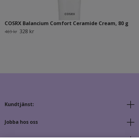
COSRX Balancium Comfort Ceramide Cream, 80 g
328 kr
469 kr
Kundtjänst:
Jobba hos oss