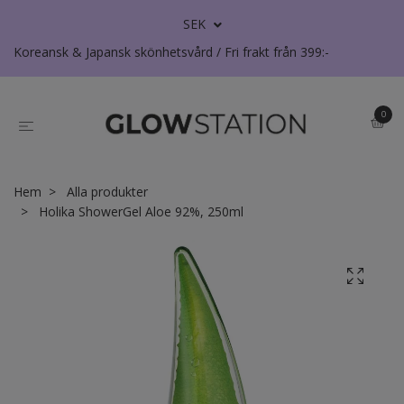
SEK
Koreansk & Japansk skönhetsvård / Fri frakt från 399:-
0
Hem
Alla produkter
Holika ShowerGel Aloe 92%, 250ml