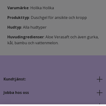
Varumärke
: Holika Holika
Produkttyp
: Duschgel för ansikte och kropp
Hudtyp
: Alla hudtyper
Huvudingredienser
: Aloe Verasaft och även gurka,
kål, bambu och vattenmelon.
Kundtjänst:
Jobba hos oss