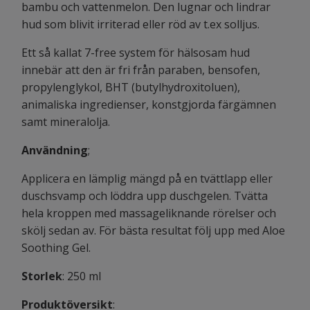
bambu och vattenmelon. Den lugnar och lindrar
hud som blivit irriterad eller röd av t.ex solljus.
Ett så kallat 7-free system för hälsosam hud
innebär att den är fri från paraben, bensofen,
propylenglykol, BHT (butylhydroxitoluen),
animaliska ingredienser, konstgjorda färgämnen
samt mineralolja.
Användning
;
Applicera en lämplig mängd på en tvättlapp eller
duschsvamp och löddra upp duschgelen. Tvätta
hela kroppen med massageliknande rörelser och
skölj sedan av. För bästa resultat följ upp med Aloe
Soothing Gel.
Storlek
: 250 ml
Produktöversikt
: