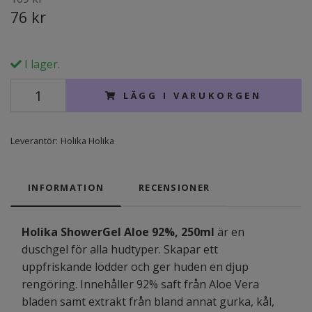
76 kr
I lager.
LÄGG I VARUKORGEN
Leverantör:
Holika Holika
INFORMATION
RECENSIONER
Holika ShowerGel Aloe 92%, 250ml
är en
duschgel för alla hudtyper. Skapar ett
uppfriskande lödder och ger huden en djup
rengöring. Innehåller 92% saft från Aloe Vera
bladen samt extrakt från bland annat gurka, kål,