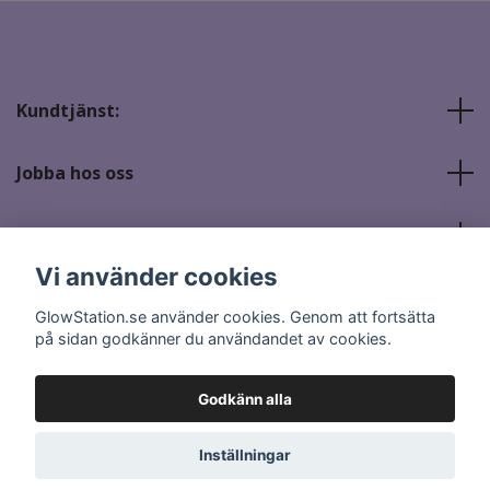
Kundtjänst:
Jobba hos oss
Sociala medier
Vi använder cookies
GlowStation.se använder cookies. Genom att fortsätta
på sidan godkänner du användandet av cookies.
Godkänn alla
© 2026 GlowStation.se
Inställningar