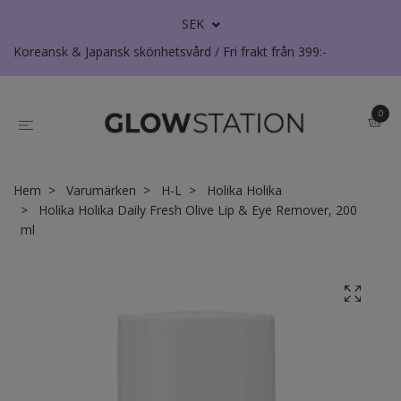
SEK
Koreansk & Japansk skönhetsvård / Fri frakt från 399:-
0
Hem
Varumärken
H-L
Holika Holika
Holika Holika Daily Fresh Olive Lip & Eye Remover, 200
ml