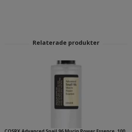
COSRX Advanced Snail 96 Mucin Power Essence, 100