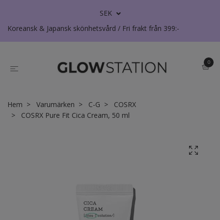
SEK
Koreansk & Japansk skönhetsvård / Fri frakt från 399:-
0
Hem
Varumärken
C-G
COSRX
COSRX Pure Fit Cica Cream, 50 ml