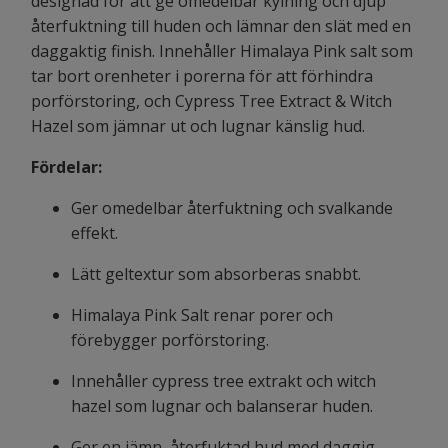
designad för att ge omedelbar kylning och djup
återfuktning till huden och lämnar den slät med en
daggaktig finish. Innehåller Himalaya Pink salt som
tar bort orenheter i porerna för att förhindra
porförstoring, och Cypress Tree Extract & Witch
Hazel som jämnar ut och lugnar känslig hud.
Fördelar:
Ger omedelbar återfuktning och svalkande
effekt.
Lätt geltextur som absorberas snabbt.
Himalaya Pink Salt renar porer och
förebygger porförstoring.
Innehåller cypress tree extrakt och witch
hazel som lugnar och balanserar huden.
Ger en jämn, återfuktad hud med daggig