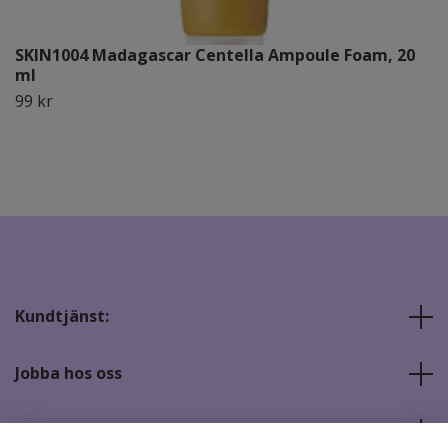
SKIN1004 Madagascar Centella Ampoule Foam, 20
ml
99 kr
Kundtjänst:
Jobba hos oss
Sociala medier