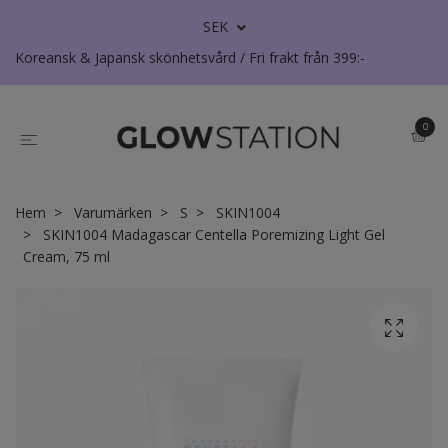
SEK
Koreansk & Japansk skönhetsvård / Fri frakt från 399:-
0
Hem
Varumärken
S
SKIN1004
SKIN1004 Madagascar Centella Poremizing Light Gel
Cream, 75 ml