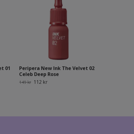
et 01
Peripera New Ink The Velvet 02
Peripera Wat
Celeb Deep Rose
Right Peach
112 kr
134 kr
149 kr
179 kr