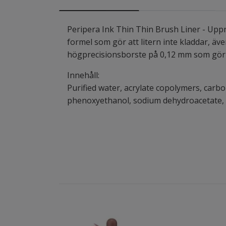
Peripera Ink Thin Thin Brush Liner - Uppn
formel som gör att litern inte kladdar, äv
högprecisionsborste på 0,12 mm som gör at
Innehåll:
Purified water, acrylate copolymers, carbo
phenoxyethanol, sodium dehydroacetate, di