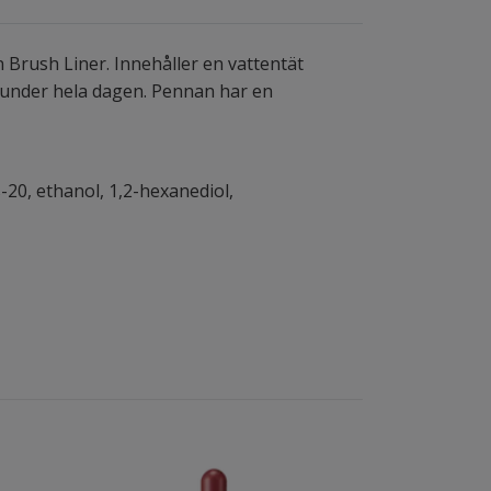
n Brush Liner. Inne
håller en vattentät
jer under hela dagen. Pennan har
en
-20, ethanol, 1,2-hexanediol,