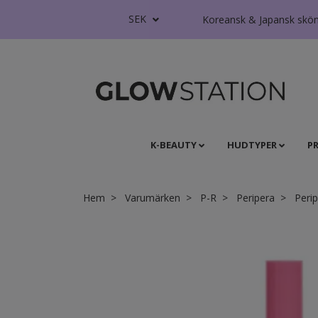
SEK
Koreansk & Japansk skönhe
K-BEAUTY
HUDTYPER
P
Hem
Varumärken
P-R
Peripera
Perip