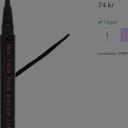
74 kr
I lager.
Leverantör:
PERI