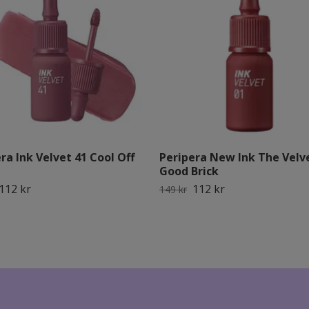
ra Ink Velvet 41 Cool Off
Peripera New Ink The Velv
Good Brick
112 kr
112 kr
149 kr