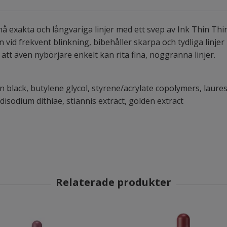
å exakta och långvariga linjer med ett svep av Ink Thin Thi
en vid frekvent blinkning, bibehåller skarpa och tydliga lin
t även nybörjare enkelt kan rita fina, noggranna linjer.
n black, butylene glycol, styrene/acrylate copolymers, laures
sodium dithiae, stiannis extract, golden extract