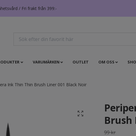
tsvård / Fri frakt från 399:-
RODUKTER
VARUMÄRKEN
OUTLET
OM OSS
SHO
era Ink Thin Thin Brush Liner 001 Black Noir
Peripe
Brush 
99 kr