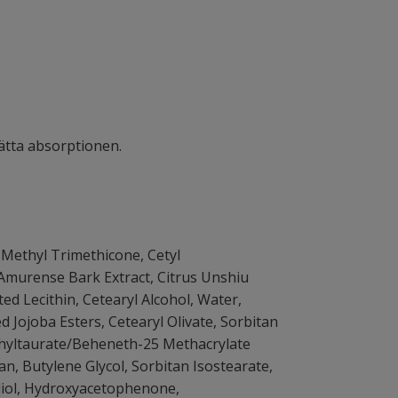
lätta absorptionen.
, Methyl Trimethicone, Cetyl
 Amurense Bark Extract, Citrus Unshiu
ed Lecithin, Cetearyl Alcohol, Water,
 Jojoba Esters, Cetearyl Olivate, Sorbitan
thyltaurate/Beheneth-25 Methacrylate
n, Butylene Glycol, Sorbitan Isostearate,
ediol, Hydroxyacetophenone,