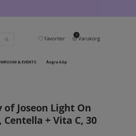
0
Favoriter
Varukorg
WROOM & EVENTS
Ångra köp
 of Joseon Light On
 Centella + Vita C, 30