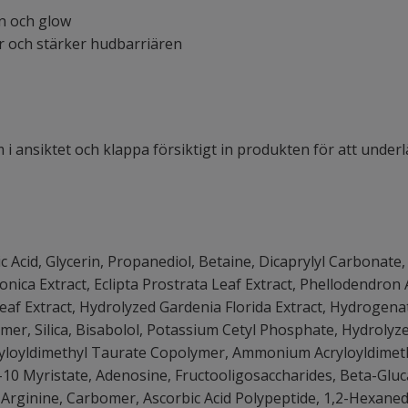
on och glow
ar och stärker hudbarriären
i ansiktet och klappa försiktigt in produkten för att under
ic Acid, Glycerin, Propanediol, Betaine, Dicaprylyl Carbonate
nica Extract, Eclipta Prostrata Leaf Extract, Phellodendron
eaf Extract, Hydrolyzed Gardenia Florida Extract, Hydrogenat
r, Silica, Bisabolol, Potassium Cetyl Phosphate, Hydrolyzed
cryloyldimethyl Taurate Copolymer, Ammonium Acryloyldime
0 Myristate, Adenosine, Fructooligosaccharides, Beta-Gluca
, Arginine, Carbomer, Ascorbic Acid Polypeptide, 1,2-Hexan