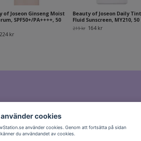
y of Joseon Ginseng Moist
Beauty of Joseon Daily Tin
erum, SPF50+/PA++++, 50
Fluid Sunscreen, MY210, 50
164 kr
219 kr
224 kr
il till
hello@glowstation.se
 använder cookies
wStation.se använder cookies. Genom att fortsätta på sidan
känner du användandet av cookies.