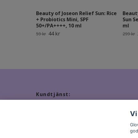
Beauty of Joseon Relief Sun: Rice
Beaut
+ Probiotics Mini, SPF
Sun S
50+/PA++++, 10 ml
ml
44 kr
59 kr
299 kr
Kundtjänst:
Tveka inte att kontakta oss, snabbast kontakt via ma
Vi
Glo
god