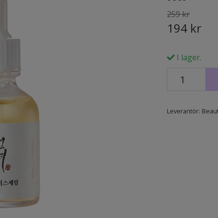
259 kr
194 kr
I lager.
Leverantör:
Beaut