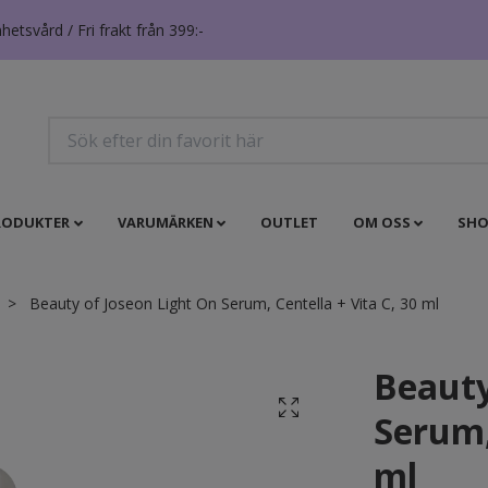
tsvård / Fri frakt från 399:-
RODUKTER
VARUMÄRKEN
OUTLET
OM OSS
SHO
Beauty of Joseon Light On Serum, Centella + Vita C, 30 ml
Beauty
Serum,
ml