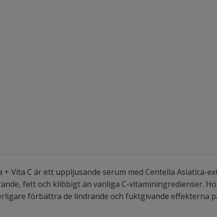
+ Vita C är ett uppljusande serum med Centella Asiatica-extr
rande, fett och klibbigt än vanliga C-vitaminingredienser. H
terligare förbättra de lindrande och fuktgivande effekterna 