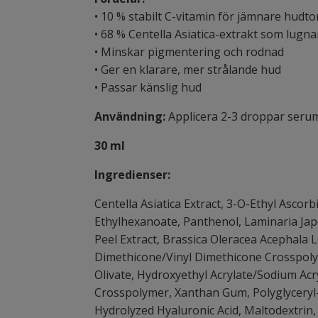
• 10 % stabilt C-vitamin för jämnare hudt
• 68 % Centella Asiatica-extrakt som lugn
• Minskar pigmentering och rodnad
• Ger en klarare, mer strålande hud
• Passar känslig hud
Användning:
Applicera 2-3 droppar serum 
30 ml
Ingredienser:
Centella Asiatica Extract, 3-O-Ethyl Ascorb
Ethylhexanoate, Panthenol, Laminaria Japo
Peel Extract, Brassica Oleracea Acephala L
Dimethicone/Vinyl Dimethicone Crosspolyme
Olivate, Hydroxyethyl Acrylate/Sodium A
Crosspolymer, Xanthan Gum, Polyglyceryl-1
Hydrolyzed Hyaluronic Acid, Maltodextrin