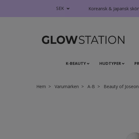
SEK
Koreansk & Japansk skönhe
K-BEAUTY
HUDTYPER
P
Hem
Varumärken
A-B
Beauty of Joseon