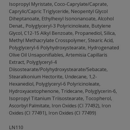
Isopropyl Myristate, Coco-Caprylate/Caprate,
Caprylic/Capric Triglyceride, Neopentyl Glycol
Diheptanoate, Ethylhexyl Isononanoate, Alcohol
Denat., Polyglyceryl-3 Polyricinoleate, Butylene
Glycol, C12-15 Alkyl Benzoate, Propanediol, Silica,
Methyl Methacrylate Crosspolymer, Stearic Acid,
Polyglyceryl-6 Polyhydroxystearate, Hydrogenated
Olive Oil Unsaponifiables, Artemisia Capillaris
Extract, Polyglyceryl-4
Diisostearate/Polyhydroxystearate/Sebacate,
Stearalkonium Hectorite, Undecane, 1,2-
Hexanediol, Polyglyceryl-6 Polyricinoleate,
Hydroxyacetophenone, Tridecane, Polyglycerin-6,
Isopropyl Titanium Triisostearate, Tocopherol,
Ascorbyl Palmitate, Iron Oxides (CI 77492), Iron
Oxides (CI 77491), Iron Oxides (CI 77499)
LN110