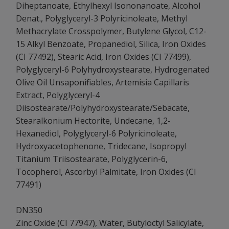
Diheptanoate, Ethylhexyl Isononanoate, Alcohol
Denat., Polyglyceryl-3 Polyricinoleate, Methyl
Methacrylate Crosspolymer, Butylene Glycol, C12-
15 Alkyl Benzoate, Propanediol, Silica, Iron Oxides
(CI 77492), Stearic Acid, Iron Oxides (CI 77499),
Polyglyceryl-6 Polyhydroxystearate, Hydrogenated
Olive Oil Unsaponifiables, Artemisia Capillaris
Extract, Polyglyceryl-4
Diisostearate/Polyhydroxystearate/Sebacate,
Stearalkonium Hectorite, Undecane, 1,2-
Hexanediol, Polyglyceryl-6 Polyricinoleate,
Hydroxyacetophenone, Tridecane, Isopropyl
Titanium Triisostearate, Polyglycerin-6,
Tocopherol, Ascorbyl Palmitate, Iron Oxides (CI
77491)
DN350
Zinc Oxide (CI 77947), Water, Butyloctyl Salicylate,