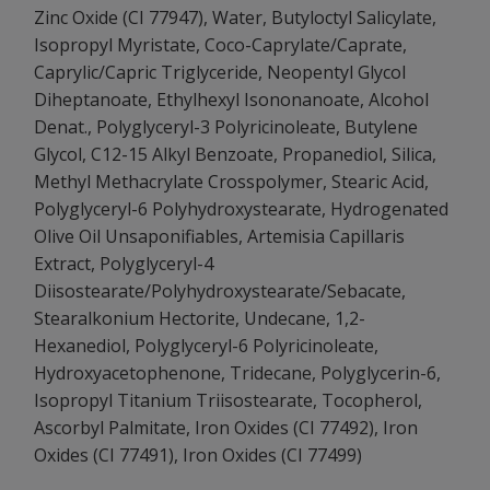
Zinc Oxide (CI 77947), Water, Butyloctyl Salicylate,
Isopropyl Myristate, Coco-Caprylate/Caprate,
Caprylic/Capric Triglyceride, Neopentyl Glycol
Diheptanoate, Ethylhexyl Isononanoate, Alcohol
Denat., Polyglyceryl-3 Polyricinoleate, Butylene
Glycol, C12-15 Alkyl Benzoate, Propanediol, Silica,
Methyl Methacrylate Crosspolymer, Stearic Acid,
Polyglyceryl-6 Polyhydroxystearate, Hydrogenated
Olive Oil Unsaponifiables, Artemisia Capillaris
Extract, Polyglyceryl-4
Diisostearate/Polyhydroxystearate/Sebacate,
Stearalkonium Hectorite, Undecane, 1,2-
Hexanediol, Polyglyceryl-6 Polyricinoleate,
Hydroxyacetophenone, Tridecane, Polyglycerin-6,
Isopropyl Titanium Triisostearate, Tocopherol,
Ascorbyl Palmitate, Iron Oxides (CI 77492), Iron
Oxides (CI 77491), Iron Oxides (CI 77499)