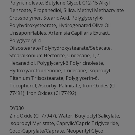
Polyricinoleate, Butylene Glycol, C12-15 Alkyl
Benzoate, Propanediol, Silica, Methyl Methacrylate
Crosspolymer, Stearic Acid, Polyglyceryl-6
Polyhydroxystearate, Hydrogenated Olive Oil
Unsaponifiables, Artemisia Capillaris Extract,
Polyglyceryl-4
Diisostearate/Polyhydroxystearate/Sebacate,
Stearalkonium Hectorite, Undecane, 1,2-
Hexanediol, Polyglyceryl-6 Polyricinoleate,
Hydroxyacetophenone, Tridecane, Isopropyl
Titanium Triisostearate, Polyglycerin-6,
Tocopherol, Ascorbyl Palmitate, Iron Oxides (CI
77491), Iron Oxides (CI 77492)
DY330
Zinc Oxide (CI 77947), Water, Butyloctyl Salicylate,
Isopropyl Myristate, Caprylic/Capric Triglyceride,
Coco-Caprylate/Caprate, Neopentyl Glycol