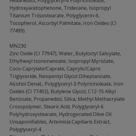
Hexanediol, Polyglyceryl-6 Polyricinoleate,
Hydroxyacetophenone, Tridecane, Isopropyl
Titanium Triisostearate, Polyglycerin-6,
Tocopherol, Ascorbyl Palmitate, Iron Oxides (CI
77499).
MN230
Zinc Oxide (CI 77947), Water, Butyloctyl Salicylate,
Ethylhexyl Isononanoate, Isopropyl Myristate,
Coco-Caprylate/Caprate, Caprylic/Capric
Triglyceride, Neopentyl Glycol Diheptanoate,
Alcohol Denat., Polyglyceryl-3 Polyricinoleate, Iron
Oxides (CI 77492), Butylene Glycol, C12-15 Alkyl
Benzoate, Propanediol, Silica, Methyl Methacrylate
Crosspolymer, Stearic Acid, Polyglyceryl-6
Polyhydroxystearate, Hydrogenated Olive Oil
Unsaponifiables, Artemisia Capillaris Extract,
Polyglyceryl-4