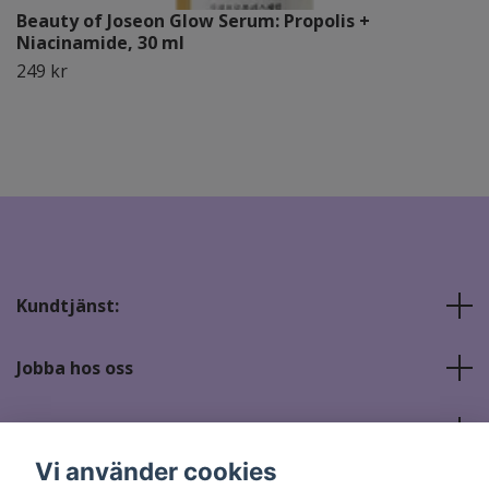
Beauty of Joseon Glow Serum: Propolis +
Niacinamide, 30 ml
249 kr
Kundtjänst:
Jobba hos oss
Sociala medier
Vi använder cookies