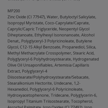
MP200
Zinc Oxide (CI 77947), Water, Butyloctyl Salicylate,
Isopropyl Myristate, Coco-Caprylate/Caprate,
Caprylic/Capric Triglyceride, Neopentyl Glycol
Diheptanoate, Ethylhexyl Isononanoate, Alcohol
Denat., Polyglyceryl-3 Polyricinoleate, Butylene
Glycol, C12-15 Alkyl Benzoate, Propanediol, Silica,
Methyl Methacrylate Crosspolymer, Stearic Acid,
Polyglyceryl-6 Polyhydroxystearate, Hydrogenated
Olive Oil Unsaponifiables, Artemisia Capillaris
Extract, Polyglyceryl-4
Diisostearate/Polyhydroxystearate/Sebacate,
Stearalkonium Hectorite, Undecane, 1,2-
Hexanediol, Polyglyceryl-6 Polyricinoleate,
Hydroxyacetophenone, Tridecane, Polyglycerin-6,
Isopropyl Titanium Triisostearate, Tocopherol,
Ascorbyl Palmitate, Iron Oxides (CI 77492), Iron