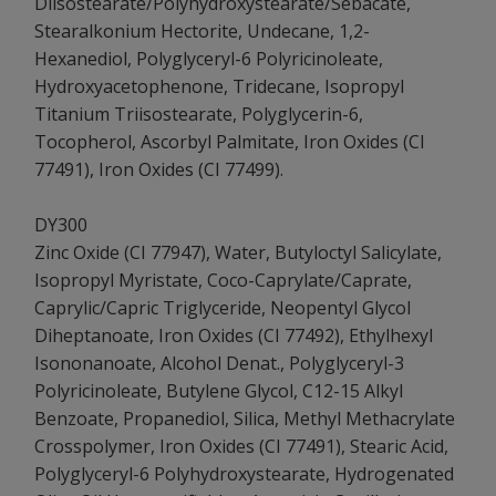
Diisostearate/Polyhydroxystearate/Sebacate,
Stearalkonium Hectorite, Undecane, 1,2-
Hexanediol, Polyglyceryl-6 Polyricinoleate,
Hydroxyacetophenone, Tridecane, Isopropyl
Titanium Triisostearate, Polyglycerin-6,
Tocopherol, Ascorbyl Palmitate, Iron Oxides (CI
77491), Iron Oxides (CI 77499).
DY300
Zinc Oxide (CI 77947), Water, Butyloctyl Salicylate,
Isopropyl Myristate, Coco-Caprylate/Caprate,
Caprylic/Capric Triglyceride, Neopentyl Glycol
Diheptanoate, Iron Oxides (CI 77492), Ethylhexyl
Isononanoate, Alcohol Denat., Polyglyceryl-3
Polyricinoleate, Butylene Glycol, C12-15 Alkyl
Benzoate, Propanediol, Silica, Methyl Methacrylate
Crosspolymer, Iron Oxides (CI 77491), Stearic Acid,
Polyglyceryl-6 Polyhydroxystearate, Hydrogenated