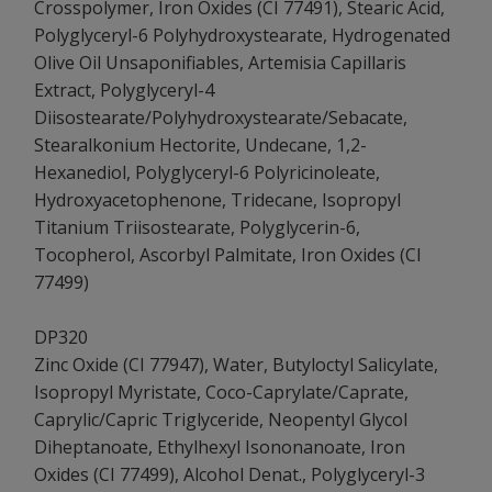
Crosspolymer, Iron Oxides (CI 77491), Stearic Acid,
Polyglyceryl-6 Polyhydroxystearate, Hydrogenated
Olive Oil Unsaponifiables, Artemisia Capillaris
Extract, Polyglyceryl-4
Diisostearate/Polyhydroxystearate/Sebacate,
Stearalkonium Hectorite, Undecane, 1,2-
Hexanediol, Polyglyceryl-6 Polyricinoleate,
Hydroxyacetophenone, Tridecane, Isopropyl
Titanium Triisostearate, Polyglycerin-6,
Tocopherol, Ascorbyl Palmitate, Iron Oxides (CI
77499)
DP320
Zinc Oxide (CI 77947), Water, Butyloctyl Salicylate,
Isopropyl Myristate, Coco-Caprylate/Caprate,
Caprylic/Capric Triglyceride, Neopentyl Glycol
Diheptanoate, Ethylhexyl Isononanoate, Iron
Oxides (CI 77499), Alcohol Denat., Polyglyceryl-3