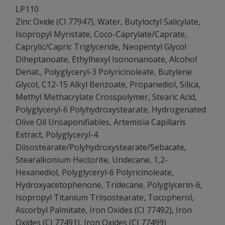
LP110
Zinc Oxide (CI 77947), Water, Butyloctyl Salicylate,
Isopropyl Myristate, Coco-Caprylate/Caprate,
Caprylic/Capric Triglyceride, Neopentyl Glycol
Diheptanoate, Ethylhexyl Isononanoate, Alcohol
Denat., Polyglyceryl-3 Polyricinoleate, Butylene
Glycol, C12-15 Alkyl Benzoate, Propanediol, Silica,
Methyl Methacrylate Crosspolymer, Stearic Acid,
Polyglyceryl-6 Polyhydroxystearate, Hydrogenated
Olive Oil Unsaponifiables, Artemisia Capillaris
Extract, Polyglyceryl-4
Diisostearate/Polyhydroxystearate/Sebacate,
Stearalkonium Hectorite, Undecane, 1,2-
Hexanediol, Polyglyceryl-6 Polyricinoleate,
Hydroxyacetophenone, Tridecane, Polyglycerin-6,
Isopropyl Titanium Triisostearate, Tocopherol,
Ascorbyl Palmitate, Iron Oxides (CI 77492), Iron
Oxides (CI 77491), Iron Oxides (CI 77499)