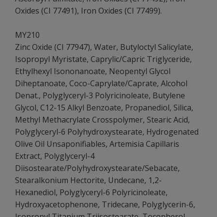
Oxides (CI 77491), Iron Oxides (CI 77499).
MY210
Zinc Oxide (CI 77947), Water, Butyloctyl Salicylate,
Isopropyl Myristate, Caprylic/Capric Triglyceride,
Ethylhexyl Isononanoate, Neopentyl Glycol
Diheptanoate, Coco-Caprylate/Caprate, Alcohol
Denat., Polyglyceryl-3 Polyricinoleate, Butylene
Glycol, C12-15 Alkyl Benzoate, Propanediol, Silica,
Methyl Methacrylate Crosspolymer, Stearic Acid,
Polyglyceryl-6 Polyhydroxystearate, Hydrogenated
Olive Oil Unsaponifiables, Artemisia Capillaris
Extract, Polyglyceryl-4
Diisostearate/Polyhydroxystearate/Sebacate,
Stearalkonium Hectorite, Undecane, 1,2-
Hexanediol, Polyglyceryl-6 Polyricinoleate,
Hydroxyacetophenone, Tridecane, Polyglycerin-6,
Isopropyl Titanium Triisostearate, Tocopherol,