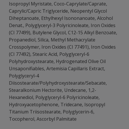
Isopropyl Myristate, Coco-Caprylate/Caprate,
Caprylic/Capric Triglyceride, Neopentyl Glycol
Diheptanoate, Ethylhexyl Isononanoate, Alcohol
Denat., Polyglyceryl-3 Polyricinoleate, Iron Oxides
(CI 77499), Butylene Glycol, C12-15 Alkyl Benzoate,
Propanediol, Silica, Methyl Methacrylate
Crosspolymer, Iron Oxides (CI 77491), Iron Oxides
(CI 77492), Stearic Acid, Polyglyceryl-6
Polyhydroxystearate, Hydrogenated Olive Oil
Unsaponifiables, Artemisia Capillaris Extract,
Polyglyceryl-4
Diisostearate/Polyhydroxystearate/Sebacate,
Stearalkonium Hectorite, Undecane, 1,2-
Hexanediol, Polyglyceryl-6 Polyricinoleate,
Hydroxyacetophenone, Tridecane, Isopropyl
Titanium Triisostearate, Polyglycerin-6,
Tocopherol, Ascorbyl Palmitate