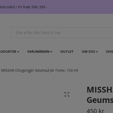
tsvård / Fri frakt från 399:-
RODUKTER
VARUMÄRKEN
OUTLET
OM OSS
SHO
MISSHA Chogongjin Geumsul Jin Toner, 150 ml
MISSH
Geumsu
450 kr