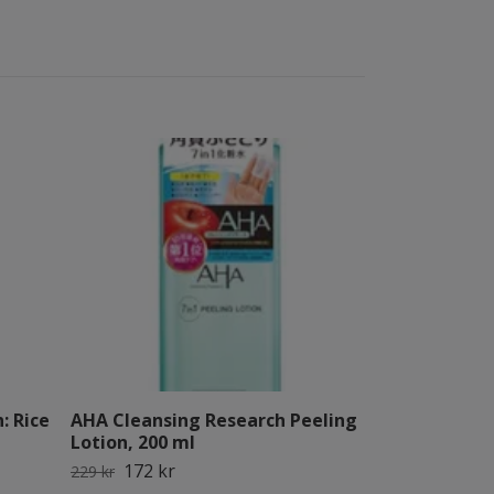
: Rice
AHA Cleansing Research Peeling
Peripera Ink
Lotion, 200 ml
Rose In Mind
172 kr
127 kr
229 kr
169 kr