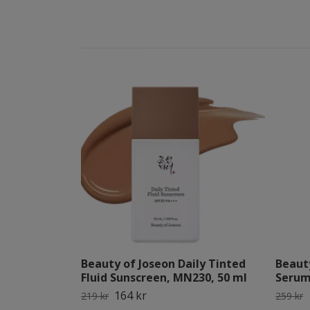
Beauty of Joseon Daily Tinted
Beaut
Fluid Sunscreen, MN230, 50 ml
Serum,
164 kr
219 kr
259 kr