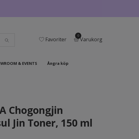
0
Favoriter
Varukorg
WROOM & EVENTS
Ångra köp
A Chogongjin
l Jin Toner, 150 ml