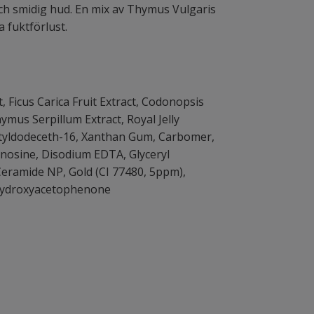
ch smidig hud. En mix av Thymus Vulgaris
a fuktförlust.
, Ficus Carica Fruit Extract, Codonopsis
hymus Serpillum Extract, Royal Jelly
ctyldodeceth-16, Xanthan Gum, Carbomer,
enosine, Disodium EDTA, Glyceryl
Ceramide NP, Gold (CI 77480, 5ppm),
, Hydroxyacetophenone