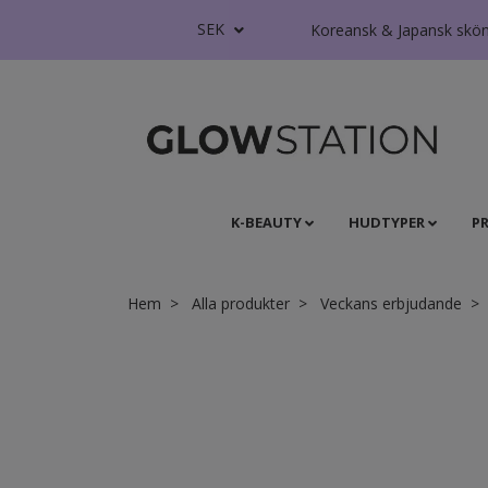
SEK
Koreansk & Japansk skönhe
K-BEAUTY
HUDTYPER
P
Hem
Alla produkter
Veckans erbjudande