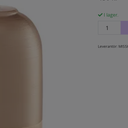
I lager.
Leverantör:
MISS