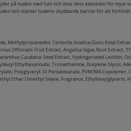
ler på huden med fukt och ökar dess elasticitet för mjuk o
uden och stärker hudens skyddande barriär för att förhindr
de, Methylpropanediol, Centerlla Asiatica (Gotu Kola) Extract
rnus Officinalis Fruit Extract, Angelica Gigas Root Extract, T
maranthus Caudatus Seed Extract, Hydrogenated Lecithin, O
yldecyl Ethylhexanoate, Tromethamine, Butylene Glycol, Ad
rylate, Polyglyceryl-10 Pentastearate, PVM/MA Copolymer, 
ethyl Ether Dimethyl Silane, Fragrance, Ethylhexylglycerin