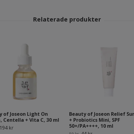
y of Joseon Light On
Beauty of Joseon Relief Sun
 Centella + Vita C, 30 ml
+ Probiotics Mini, SPF
50+/PA++++, 10 ml
194 kr
44 kr
59 kr