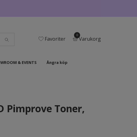
0
Favoriter
Varukorg
WROOM & EVENTS
Ångra köp
 Pimprove Toner,