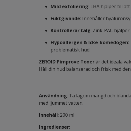
Mild exfoliering
: LHA hjälper till a
Fuktgivande
: Innehåller hyaluronsy
Kontrollerar talg
: Zink-PAC hjälper 
Hypoallergen & Icke-komedogen
:
problematisk hud.
ZEROID Pimprove Toner
är det ideala va
Håll din hud balanserad och frisk med den
Användning
: Ta lagom mängd och blanda m
med ljummet vatten.
Innehåll
: 200 ml
Ingredienser: