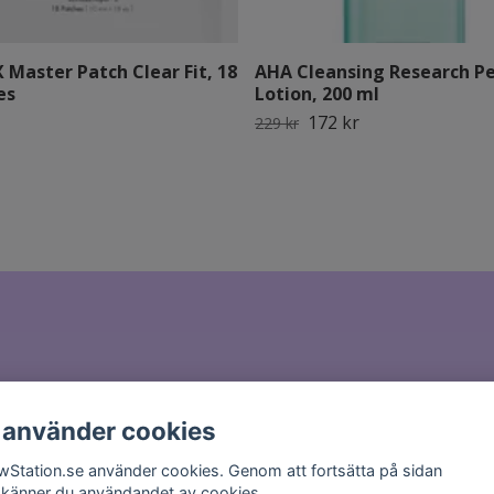
Master Patch Clear Fit, 18
AHA Cleansing Research Pe
es
Lotion, 200 ml
172 kr
229 kr
il till
hello@glowstation.se
 använder cookies
wStation.se använder cookies. Genom att fortsätta på sidan
känner du användandet av cookies.