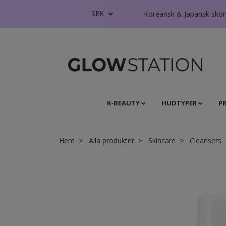
SEK
Koreansk & Japansk skönhe
K-BEAUTY
HUDTYPER
P
Hem
Alla produkter
Skincare
Cleansers