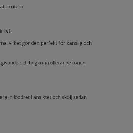
tt irritera.
r fet.
rna, vilket gör den perfekt för känslig och
ktgivande och talgkontrollerande toner.
ra in löddret i ansiktet och skölj sedan