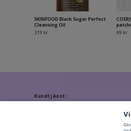
SKINFOOD Black Sugar Perfect
COSRX 
Cleansing Oil
patch
319 kr
69 kr
Kundtjänst:
Tveka inte att kontakta oss, snabbast kontakt via ma
Vi
Glo
god