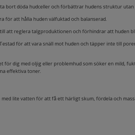
tt ta bort döda hudceller och förbättrar hudens struktur utan a
ra för att hålla huden välfuktad och balanserad.
till att reglera talgproduktionen och förhindrar att huden bli
 Testad för att vara snäll mot huden och täpper inte till pore
let för dig med oljig eller problemhud som söker en mild, fu
na effektiva toner.
ed lite vatten för att få ett härligt skum, fördela och masse