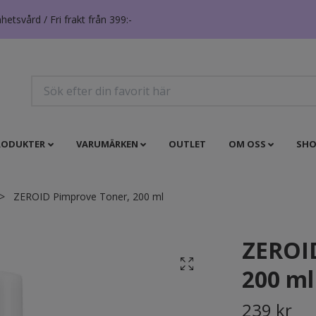
tsvård / Fri frakt från 399:-
RODUKTER
VARUMÄRKEN
OUTLET
OM OSS
SHO
ZEROID Pimprove Toner, 200 ml
ZEROID
200 ml
239 kr