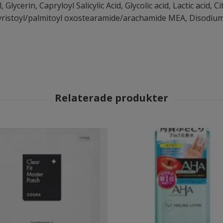
ycerin, Capryloyl Salicylic Acid, Glycolic acid, Lactic acid, 
 Myristoyl/palmitoyl oxostearamide/arachamide MEA, Disodi