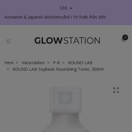
SEK
Koreansk & Japansk skönhetsvård / Fri frakt från 399:-
0
Hem
Varumärken
P-R
ROUND LAB
ROUND LAB Soybean Nourishing Toner, 300ml