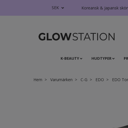
SEK
Koreansk & Japansk skönhe
K-BEAUTY
HUDTYPER
P
Hem
Varumärken
C-G
EDO
EDO Tone