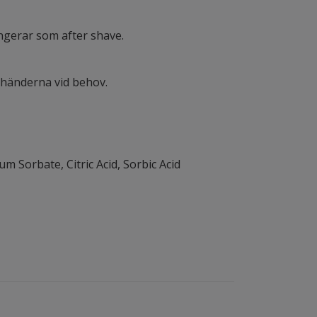
ngerar som after shave.
d händerna vid behov.
ium
Sorbate
,
Citric
Acid
,
Sorbic
Acid