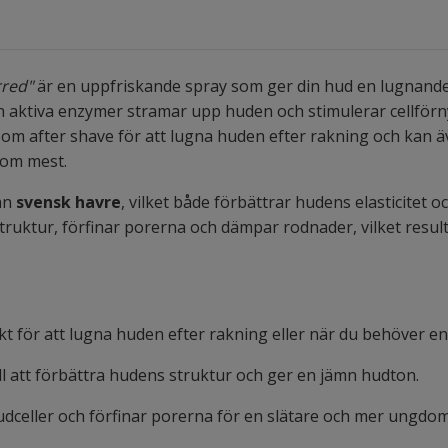
rred"
är en uppfriskande spray som ger din hud en lugnande 
 aktiva enzymer stramar upp huden och stimulerar cellförny
som after shave för att lugna huden efter rakning och kan
som mest.
ån
svensk havre
, vilket både förbättrar hudens elasticitet 
truktur, förfinar porerna och dämpar rodnader, vilket resul
t för att lugna huden efter rakning eller när du behöver e
ill att förbättra hudens struktur och ger en jämn hudton.
dceller och förfinar porerna för en slätare och mer ungdom