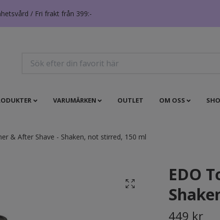
tsvård / Fri frakt från 399:-
RODUKTER
VARUMÄRKEN
OUTLET
OM OSS
SHO
r & After Shave - Shaken, not stirred, 150 ml
EDO To
Shaken
449 kr