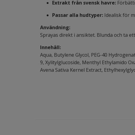
Extrakt från svensk havre:
Förbätt
Passar alla hudtyper:
Idealisk för 
Användning:
Sprayas direkt i ansiktet. Blunda och ta e
Innehåll:
Aqua,
Butylene
Glycol
, PEG-40
Hydrogena
9,
Xylitylglucoside
,
Menthyl
Ethylamido
Ox
Avena
Sativa
Kernel
Extract
,
Ethylhexylgly