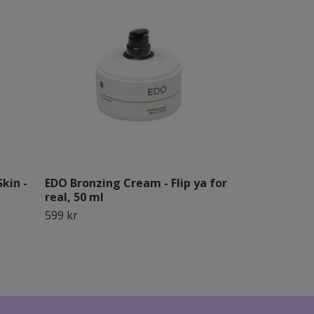
kin -
EDO Bronzing Cream - Flip ya for
EDO Conceal
real, 50 ml
day, 3,3 g
599 kr
299 kr