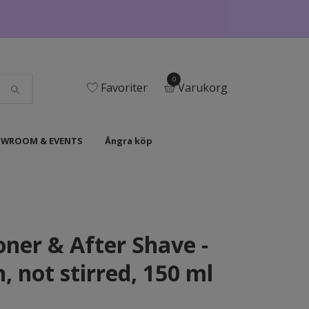
0
Favoriter
Varukorg
WROOM & EVENTS
Ångra köp
ner & After Shave -
, not stirred, 150 ml