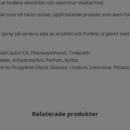
rar hudens elasticitet och reparerar skadad hud.
män som vill ha en tonad, uppfriskande produkt som även fu
tt spray på vardera sida av ansiktet och fördela ut jämnt me
ted
Castor
Oil
,
Phenoxyethanol
, Trideceth-
alate
,
Anhydroxylitol
,
Parfum
,
Xylitol
,
cerin
,
Propylene
Glycol
,
Glucose
,
Linalool
,
Limonene
,
Potass