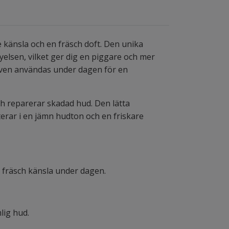
känsla och en fräsch doft. Den unika
elsen, vilket ger dig en piggare och mer
 även användas under dagen för en
och reparerar skadad hud. Den lätta
terar i en jämn hudton och en friskare
n fräsch känsla under dagen.
lig hud.