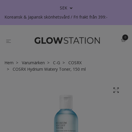
SEK
Koreansk & Japansk skönhetsvård / Fri frakt från 399:-
0
Hem
Varumärken
C-G
COSRX
COSRX Hydrium Watery Toner, 150 ml