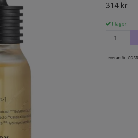
314 kr
I lager.
Leverantör:
COSR