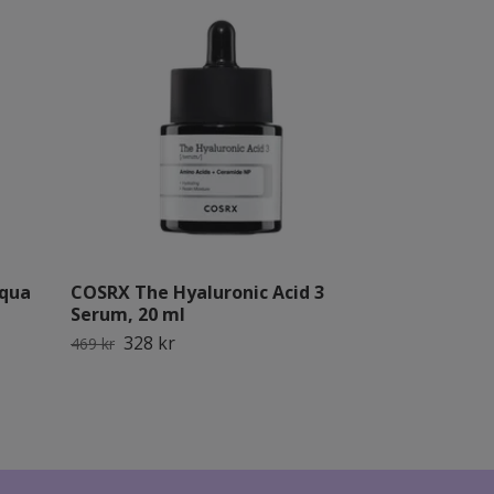
Aqua
COSRX The Hyaluronic Acid 3
COSRX Master
Serum, 20 ml
Patches
328 kr
139 kr
469 kr
199 kr