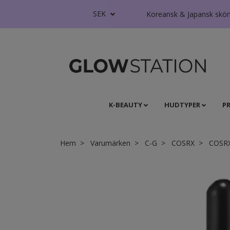
SEK
Koreansk & Japansk skönhe
K-BEAUTY
HUDTYPER
P
Hem
Varumärken
C-G
COSRX
COSRX 