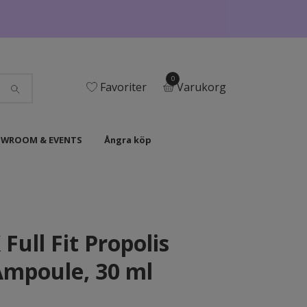
0
Favoriter
Varukorg
WROOM & EVENTS
Ångra köp
Full Fit Propolis
Ampoule, 30 ml