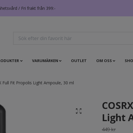
tsvård / Fri frakt från 399:-
RODUKTER
VARUMÄRKEN
OUTLET
OM OSS
SHO
Full Fit Propolis Light Ampoule, 30 ml
COSRX 
Light 
449 kr