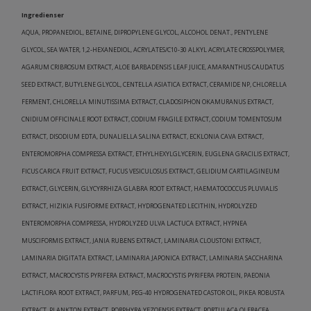
Ingredienser
AQUA, PROPANEDIOL, BETAINE, DIPROPYLENE GLYCOL, ALCOHOL DENAT., PENTYLENE
GLYCOL, SEA WATER, 1,2-HEXANEDIOL, ACRYLATES/C10-30 ALKYL ACRYLATE CROSSPOLYMER,
AGARUM CRIBROSUM EXTRACT, ALOE BARBADENSIS LEAF JUICE, AMARANTHUS CAUDATUS
SEED EXTRACT, BUTYLENE GLYCOL, CENTELLA ASIATICA EXTRACT, CERAMIDE NP, CHLORELLA
FERMENT, CHLORELLA MINUTISSIMA EXTRACT, CLADOSIPHON OKAMURANUS EXTRACT,
CNIDIUM OFFICINALE ROOT EXTRACT, CODIUM FRAGILE EXTRACT, CODIUM TOMENTOSUM
EXTRACT, DISODIUM EDTA, DUNALIELLA SALINA EXTRACT, ECKLONIA CAVA EXTRACT,
ENTEROMORPHA COMPRESSA EXTRACT, ETHYLHEXYLGLYCERIN, EUGLENA GRACILIS EXTRACT,
FICUS CARICA FRUIT EXTRACT, FUCUS VESICULOSUS EXTRACT, GELIDIUM CARTILAGINEUM
EXTRACT, GLYCERIN, GLYCYRRHIZA GLABRA ROOT EXTRACT, HAEMATOCOCCUS PLUVIALIS
EXTRACT, HIZIKIA FUSIFORME EXTRACT, HYDROGENATED LECITHIN, HYDROLYZED
ENTEROMORPHA COMPRESSA, HYDROLYZED ULVA LACTUCA EXTRACT, HYPNEA
MUSCIFORMIS EXTRACT, JANIA RUBENS EXTRACT, LAMINARIA CLOUSTONI EXTRACT,
LAMINARIA DIGITATA EXTRACT, LAMINARIA JAPONICA EXTRACT, LAMINARIA SACCHARINA
EXTRACT, MACROCYSTIS PYRIFERA EXTRACT, MACROCYSTIS PYRIFERA PROTEIN, PAEONIA
LACTIFLORA ROOT EXTRACT, PARFUM, PEG-40 HYDROGENATED CASTOR OIL, PIKEA ROBUSTA
EXTRACT, PLANKTON EXTRACT, PORPHYRA YEZOENSIS EXTRACT, PORTULACA OLERACEA