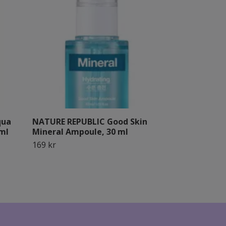
qua
NATURE REPUBLIC Good Skin
NATURE REPU
ml
Mineral Ampoule, 30 ml
Calendula Cl
169 kr
199 kr