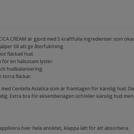
CREAM är gjord med 5 kraftfulla ingredienser som ökar o
lper till att ge återfuktning.
mot fläckad hud.
en för en hälsosam lyster.
och hudbalansering.
 torra fläckar.
med Centella Asiatica som är framtagen för känslig hud. D
dig. Extra bra för eksembenägen och/eller känslig hud men 
pplicera över hela ansiktet, klappa lätt för att absorbera.