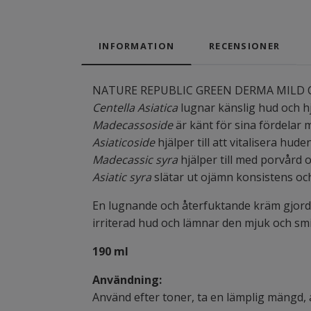
INFORMATION
RECENSIONER
NATURE REPUBLIC GREEN DERMA MILD CICA 
Centella Asiatica
lugnar känslig hud och hjä
Madecassoside
är känt för sina fördelar 
Asiaticoside
hjälper till att vitalisera hud
Madecassic syra
hjälper till med porvård 
Asiatic syra
slätar ut ojämn konsistens och
En lugnande och återfuktande kräm gjord 
irriterad hud och lämnar den mjuk och smi
190 ml
Användning:
Använd efter toner, ta en lämplig mängd, a