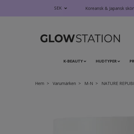
SEK
Koreansk & Japansk skönhe
K-BEAUTY
HUDTYPER
P
Hem
Varumärken
M-N
NATURE REPUB