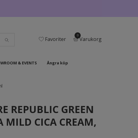
0
Favoriter
Varukorg
WROOM & EVENTS
Ångra köp
l
E REPUBLIC GREEN
 MILD CICA CREAM,