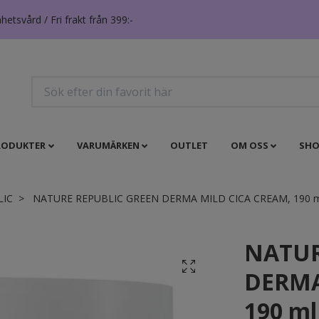
tsvård / Fri frakt från 399:-
RODUKTER
VARUMÄRKEN
OUTLET
OM OSS
SHO
LIC
NATURE REPUBLIC GREEN DERMA MILD CICA CREAM, 190 m
NATUR
DERMA
190 ml