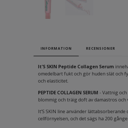
INFORMATION
RECENSIONER
It'S SKIN Peptide Collagen Serum
innehå
omedelbart fukt och gör huden slät och fyl
och elasticitet.
PEPTIDE COLLAGEN SERUM
- Vattnig och 
blommig och träig doft av damastros och v
It’S SKIN line använder lättabsorberande 
cellförnyelsen, och det sägs ha 200 gånger