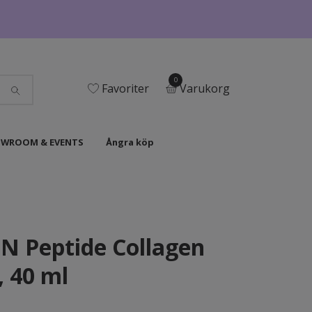
0
Favoriter
Varukorg
WROOM & EVENTS
Ångra köp
IN Peptide Collagen
 40 ml