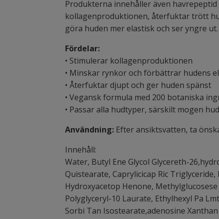
Produkterna innehåller även havrepeptid s
kollagenproduktionen, återfuktar trött hu
göra huden mer elastisk och ser yngre ut.
Fördelar:
• Stimulerar kollagenproduktionen
• Minskar rynkor och förbättrar hudens ela
• Återfuktar djupt och ger huden spänst
• Vegansk formula med 200 botaniska ing
• Passar alla hudtyper, särskilt mogen hu
Användning:
Efter ansiktsvatten, ta öns
Innehåll:
Water, Butyl Ene Glycol Glycereth-26,hydr
Quistearate, Caprylicicap Ric Triglyceride,
Hydroxyacetop Henone, Methylglucosese Sq
Polyglyceryl-10 Laurate, Ethylhexyl Pa Lmt
Sorbi Tan Isostearate,adenosine Xanthan 