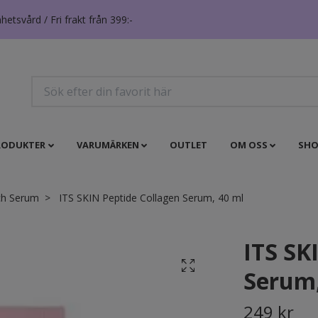
tsvård / Fri frakt från 399:-
RODUKTER
VARUMÄRKEN
OUTLET
OM OSS
SHO
ch Serum
ITS SKIN Peptide Collagen Serum, 40 ml
ITS SK
Serum,
249 kr