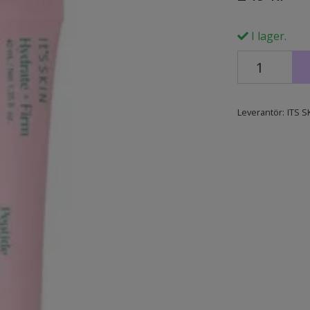
I lager.
Leverantör:
ITS S