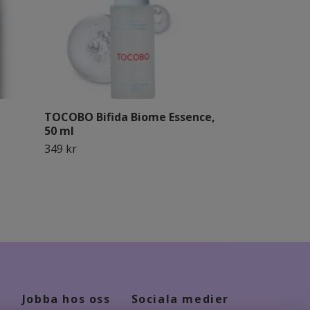
TOCOBO Bifida Biome Essence,
SKIN1004 Ma
50 ml
Poremizing 
ml
349 kr
249 kr
Jobba hos oss
Sociala medier