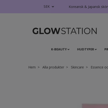
SEK
Koreansk & Japansk skönhe
K-BEAUTY
HUDTYPER
P
Hem
Alla produkter
Skincare
Essence o