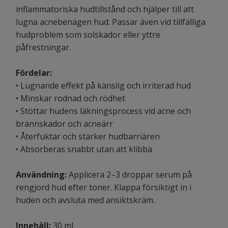
inflammatoriska hudtillstånd och hjälper till att
lugna acnebenägen hud. Passar även vid tillfälliga
hudproblem som solskador eller yttre
påfrestningar.
Fördelar:
• Lugnande effekt på känslig och irriterad hud
• Minskar rodnad och rödhet
• Stöttar hudens läkningsprocess vid acne och
brännskador och acneärr
• Återfuktar och stärker hudbarriären
• Absorberas snabbt utan att klibba
Användning:
Applicera 2–3 droppar serum på
rengjord hud efter toner. Klappa försiktigt in i
huden och avsluta med ansiktskräm.
Innehåll:
30 ml