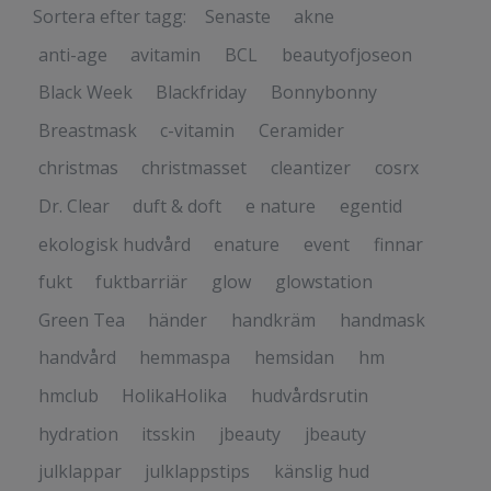
Sortera efter tagg:
Senaste
akne
anti-age
avitamin
BCL
beautyofjoseon
Black Week
Blackfriday
Bonnybonny
Breastmask
c-vitamin
Ceramider
christmas
christmasset
cleantizer
cosrx
Dr. Clear
duft & doft
e nature
egentid
ekologisk hudvård
enature
event
finnar
fukt
fuktbarriär
glow
glowstation
Green Tea
händer
handkräm
handmask
handvård
hemmaspa
hemsidan
hm
hmclub
HolikaHolika
hudvårdsrutin
hydration
itsskin
jbeauty
jbeauty
julklappar
julklappstips
känslig hud