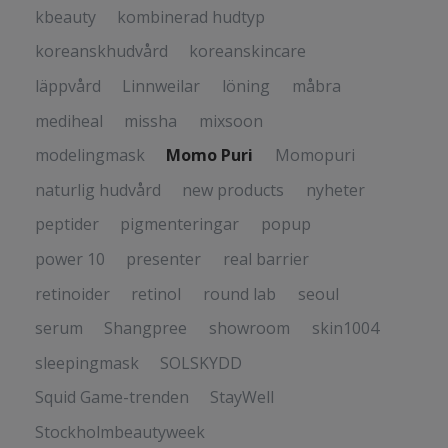
kbeauty
kombinerad hudtyp
koreanskhudvård
koreanskincare
läppvård
Linnweilar
löning
måbra
mediheal
missha
mixsoon
modelingmask
Momo Puri
Momopuri
naturlig hudvård
new products
nyheter
peptider
pigmenteringar
popup
power 10
presenter
real barrier
retinoider
retinol
round lab
seoul
serum
Shangpree
showroom
skin1004
sleepingmask
SOLSKYDD
Squid Game-trenden
StayWell
Stockholmbeautyweek