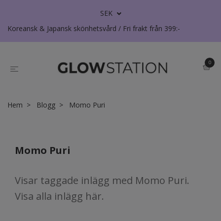
SEK
Koreansk & Japansk skönhetsvård / Fri frakt från 399:-
0
Hem
Blogg
Momo Puri
Momo Puri
Visar taggade inlägg med Momo Puri.
Visa
alla inlägg här
.