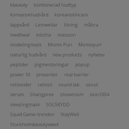
kbeauty
kombinerad hudtyp
koreanskhudvård
koreanskincare
läppvård
Linnweilar
löning
måbra
mediheal
missha
mixsoon
modelingmask
Momo Puri
Momopuri
naturlig hudvård
new products
nyheter
peptider
pigmenteringar
popup
power 10
presenter
real barrier
retinoider
retinol
round lab
seoul
serum
Shangpree
showroom
skin1004
sleepingmask
SOLSKYDD
Squid Game-trenden
StayWell
Stockholmbeautyweek