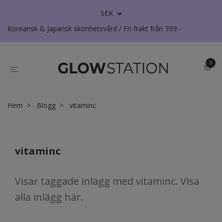
SEK
Koreansk & Japansk skönhetsvård / Fri frakt från 399:-
0
Hem
Blogg
vitaminc
vitaminc
Visar taggade inlägg med vitaminc. Visa
alla inlägg här
.