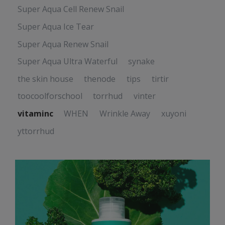
Super Aqua Cell Renew Snail
Super Aqua Ice Tear
Super Aqua Renew Snail
Super Aqua Ultra Waterful
synake
the skin house
thenode
tips
tirtir
toocoolforschool
torrhud
vinter
vitaminc
WHEN
Wrinkle Away
xuyoni
yttorrhud