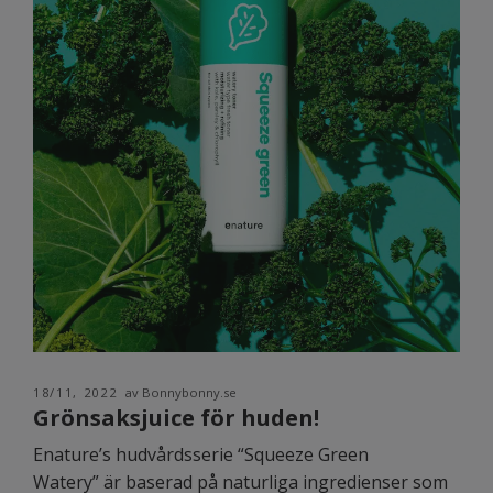
18/11, 2022
av Bonnybonny.se
Grönsaksjuice för huden!
Enature’s hudvårdsserie “Squeeze Green
Watery” är baserad på naturliga ingredienser som