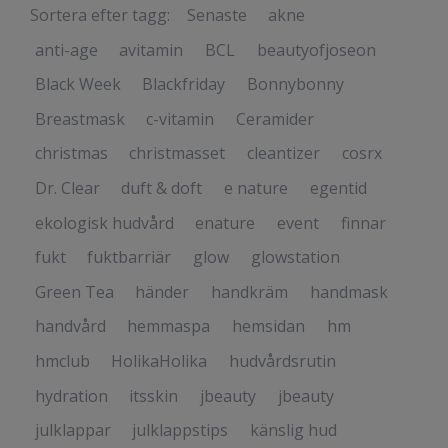
Sortera efter tagg:
Senaste
akne
anti-age
avitamin
BCL
beautyofjoseon
Black Week
Blackfriday
Bonnybonny
Breastmask
c-vitamin
Ceramider
christmas
christmasset
cleantizer
cosrx
Dr. Clear
duft & doft
e nature
egentid
ekologisk hudvård
enature
event
finnar
fukt
fuktbarriär
glow
glowstation
Green Tea
händer
handkräm
handmask
handvård
hemmaspa
hemsidan
hm
hmclub
HolikaHolika
hudvårdsrutin
hydration
itsskin
jbeauty
jbeauty
julklappar
julklappstips
känslig hud