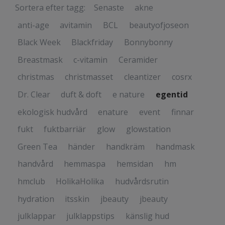
Sortera efter tagg:
Senaste
akne
anti-age
avitamin
BCL
beautyofjoseon
Black Week
Blackfriday
Bonnybonny
Breastmask
c-vitamin
Ceramider
christmas
christmasset
cleantizer
cosrx
Dr. Clear
duft & doft
e nature
egentid
ekologisk hudvård
enature
event
finnar
fukt
fuktbarriär
glow
glowstation
Green Tea
händer
handkräm
handmask
handvård
hemmaspa
hemsidan
hm
hmclub
HolikaHolika
hudvårdsrutin
hydration
itsskin
jbeauty
jbeauty
julklappar
julklappstips
känslig hud