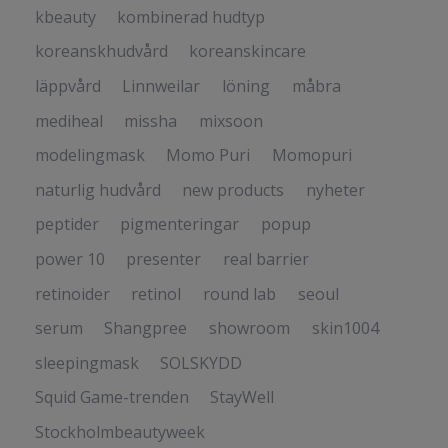
kbeauty
kombinerad hudtyp
koreanskhudvård
koreanskincare
läppvård
Linnweilar
löning
måbra
mediheal
missha
mixsoon
modelingmask
Momo Puri
Momopuri
naturlig hudvård
new products
nyheter
peptider
pigmenteringar
popup
power 10
presenter
real barrier
retinoider
retinol
round lab
seoul
serum
Shangpree
showroom
skin1004
sleepingmask
SOLSKYDD
Squid Game-trenden
StayWell
Stockholmbeautyweek