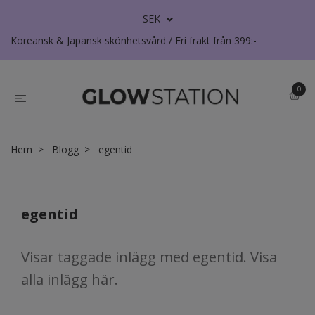
SEK
Koreansk & Japansk skönhetsvård / Fri frakt från 399:-
0
Hem
Blogg
egentid
egentid
Visar taggade inlägg med egentid. Visa
alla inlägg här
.