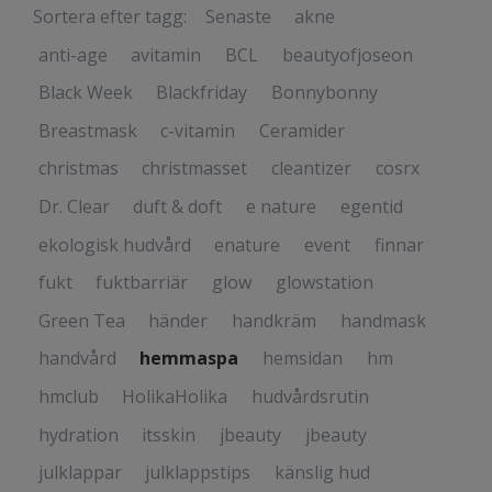
Sortera efter tagg:
Senaste
akne
anti-age
avitamin
BCL
beautyofjoseon
Black Week
Blackfriday
Bonnybonny
Breastmask
c-vitamin
Ceramider
christmas
christmasset
cleantizer
cosrx
Dr. Clear
duft & doft
e nature
egentid
ekologisk hudvård
enature
event
finnar
fukt
fuktbarriär
glow
glowstation
Green Tea
händer
handkräm
handmask
handvård
hemmaspa
hemsidan
hm
hmclub
HolikaHolika
hudvårdsrutin
hydration
itsskin
jbeauty
jbeauty
julklappar
julklappstips
känslig hud