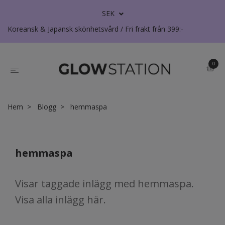
SEK
Koreansk & Japansk skönhetsvård / Fri frakt från 399:-
0
Hem
Blogg
hemmaspa
hemmaspa
Visar taggade inlägg med hemmaspa.
Visa
alla inlägg här
.