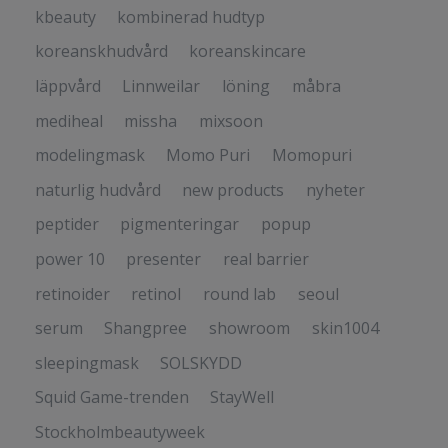
kbeauty
kombinerad hudtyp
koreanskhudvård
koreanskincare
läppvård
Linnweilar
löning
måbra
mediheal
missha
mixsoon
modelingmask
Momo Puri
Momopuri
naturlig hudvård
new products
nyheter
peptider
pigmenteringar
popup
power 10
presenter
real barrier
retinoider
retinol
round lab
seoul
serum
Shangpree
showroom
skin1004
sleepingmask
SOLSKYDD
Squid Game-trenden
StayWell
Stockholmbeautyweek