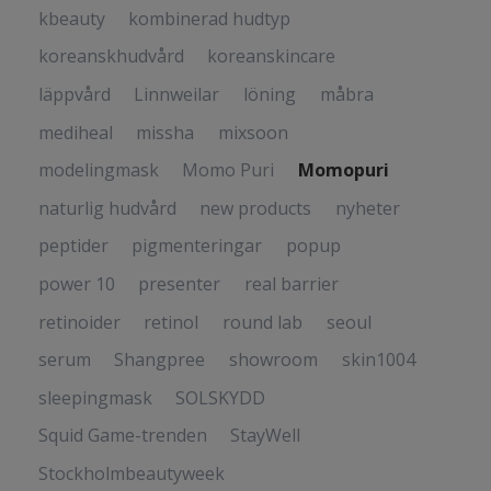
kbeauty
kombinerad hudtyp
koreanskhudvård
koreanskincare
läppvård
Linnweilar
löning
måbra
mediheal
missha
mixsoon
modelingmask
Momo Puri
Momopuri
naturlig hudvård
new products
nyheter
peptider
pigmenteringar
popup
power 10
presenter
real barrier
retinoider
retinol
round lab
seoul
serum
Shangpree
showroom
skin1004
sleepingmask
SOLSKYDD
Squid Game-trenden
StayWell
Stockholmbeautyweek