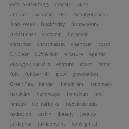
Sortera efter tagg:
Senaste
akne
anti-age
avitamin
BCL
beautyofjoseon
Black Week
Blackfriday
Bonnybonny
Breastmask
c-vitamin
Ceramider
christmas
christmasset
cleantizer
cosrx
Dr. Clear
duft & doft
e nature
egentid
ekologisk hudvård
enature
event
finnar
fukt
fuktbarriär
glow
glowstation
Green Tea
händer
handkräm
handmask
handvård
hemmaspa
hemsidan
hm
hmclub
HolikaHolika
hudvårdsrutin
hydration
itsskin
jbeauty
jbeauty
julklappar
julklappstips
känslig hud