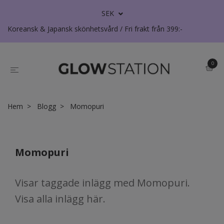
SEK
Koreansk & Japansk skönhetsvård / Fri frakt från 399:-
0
Hem
Blogg
Momopuri
Momopuri
Visar taggade inlägg med Momopuri.
Visa
alla inlägg här
.