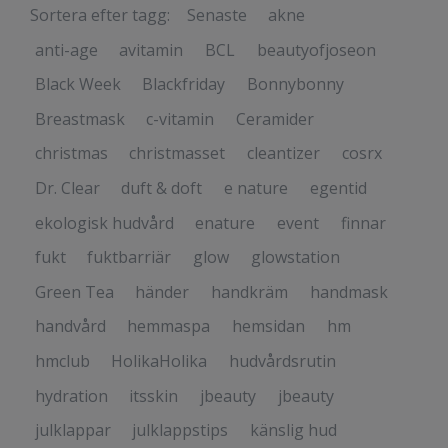
Sortera efter tagg:
Senaste
akne
anti-age
avitamin
BCL
beautyofjoseon
Black Week
Blackfriday
Bonnybonny
Breastmask
c-vitamin
Ceramider
christmas
christmasset
cleantizer
cosrx
Dr. Clear
duft & doft
e nature
egentid
ekologisk hudvård
enature
event
finnar
fukt
fuktbarriär
glow
glowstation
Green Tea
händer
handkräm
handmask
handvård
hemmaspa
hemsidan
hm
hmclub
HolikaHolika
hudvårdsrutin
hydration
itsskin
jbeauty
jbeauty
julklappar
julklappstips
känslig hud