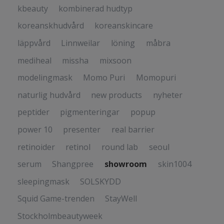
kbeauty
kombinerad hudtyp
koreanskhudvård
koreanskincare
läppvård
Linnweilar
löning
måbra
mediheal
missha
mixsoon
modelingmask
Momo Puri
Momopuri
naturlig hudvård
new products
nyheter
peptider
pigmenteringar
popup
power 10
presenter
real barrier
retinoider
retinol
round lab
seoul
serum
Shangpree
showroom
skin1004
sleepingmask
SOLSKYDD
Squid Game-trenden
StayWell
Stockholmbeautyweek