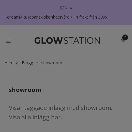
SEK
Koreansk & Japansk skönhetsvård / Fri frakt från 399:-
0
Hem
Blogg
showroom
showroom
Visar taggade inlägg med showroom.
Visa
alla inlägg här
.