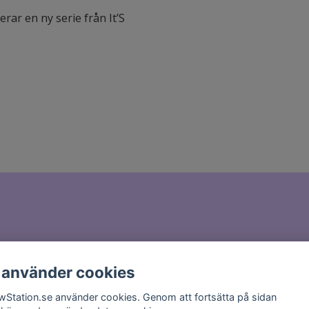
rar en ny serie från It’S
il till
hello@glowstation.se
 använder cookies
wStation.se använder cookies. Genom att fortsätta på sidan