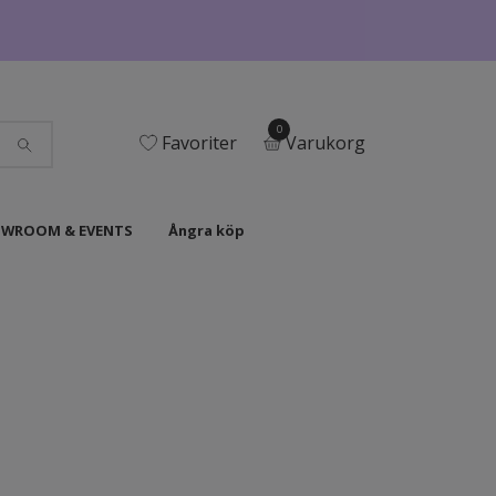
0
Favoriter
Varukorg
WROOM & EVENTS
Ångra köp