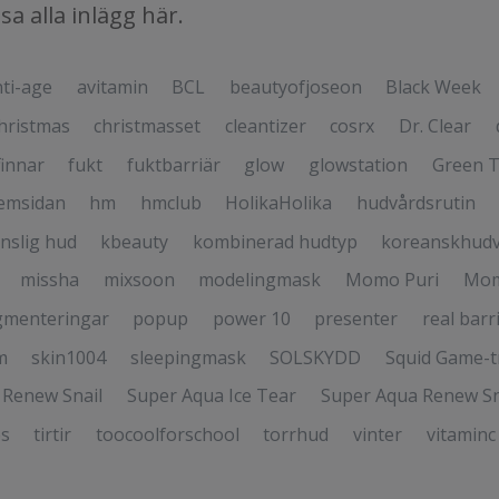
isa
alla inlägg här
.
ti-age
avitamin
BCL
beautyofjoseon
Black Week
hristmas
christmasset
cleantizer
cosrx
Dr. Clear
finnar
fukt
fuktbarriär
glow
glowstation
Green 
emsidan
hm
hmclub
HolikaHolika
hudvårdsrutin
nslig hud
kbeauty
kombinerad hudtyp
koreanskhud
missha
mixsoon
modelingmask
Momo Puri
Mom
gmenteringar
popup
power 10
presenter
real barr
m
skin1004
sleepingmask
SOLSKYDD
Squid Game-
 Renew Snail
Super Aqua Ice Tear
Super Aqua Renew Sn
ps
tirtir
toocoolforschool
torrhud
vinter
vitaminc