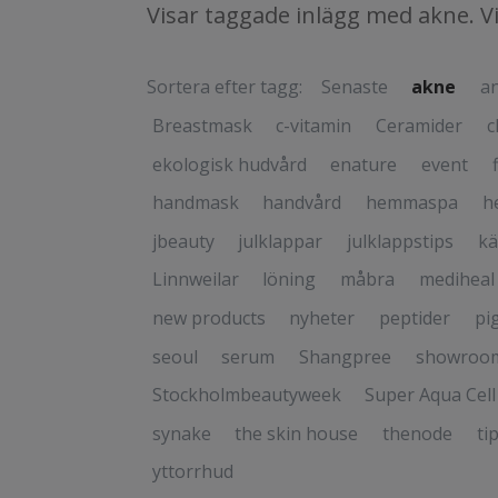
Visar taggade inlägg med akne. V
Sortera efter tagg:
Senaste
akne
an
Breastmask
c-vitamin
Ceramider
c
ekologisk hudvård
enature
event
handmask
handvård
hemmaspa
h
jbeauty
julklappar
julklappstips
kä
Linnweilar
löning
måbra
mediheal
new products
nyheter
peptider
pi
seoul
serum
Shangpree
showroo
Stockholmbeautyweek
Super Aqua Cell
synake
the skin house
thenode
ti
yttorrhud