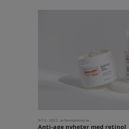
9/12, 2022
av Bonnybonny.se
Anti-age nyheter med retinol