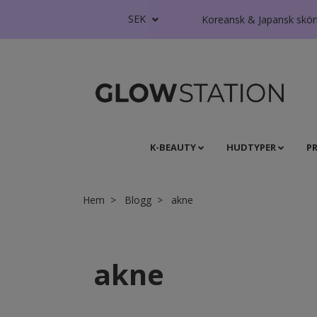
SEK
Koreansk & Japansk skönhe
K-BEAUTY
HUDTYPER
P
Hem
Blogg
akne
akne