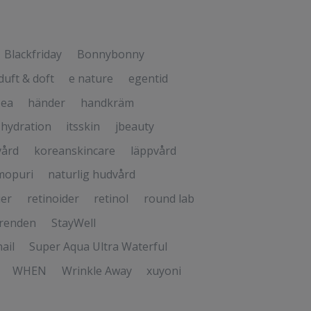
Blackfriday
Bonnybonny
duft & doft
e nature
egentid
Tea
händer
handkräm
hydration
itsskin
jbeauty
vård
koreanskincare
läppvård
opuri
naturlig hudvård
ier
retinoider
retinol
round lab
trenden
StayWell
ail
Super Aqua Ultra Waterful
WHEN
Wrinkle Away
xuyoni