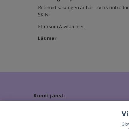
Retinoid-säsongen är här - och vi introduce
SKIN!
Eftersom A-vitaminer...
Läs mer
Kundtjänst:
Tveka inte att kontakta oss, snabbast kontakt via ma
Vi
Glo