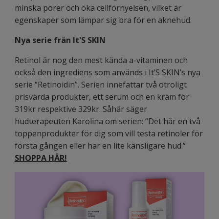
minska porer
och öka cellförnyelsen, vilket är
egenskaper som lämpar sig bra för en aknehud.
Nya serie från It'S SKIN
Retinol är nog den mest kända a-vitaminen och
också den ingrediens som används i It’S SKIN’s nya
serie “Retinoidin”. Serien innefattar två otroligt
prisvärda produkter, ett serum och en kräm för
319kr respektive 329kr. Såhär säger
hudterapeuten Karolina om serien: “Det här en två
toppenprodukter för dig som vill testa retinoler för
första gången eller har en lite känsligare hud.”
SHOPPA HÄR!