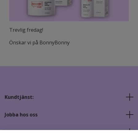
Trevlig fredag!
Önskar vi på BonnyBonny
Kundtjänst:
Jobba hos oss
Sociala medier