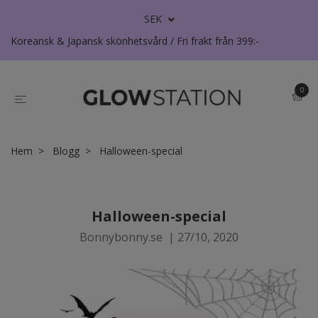
SEK
Koreansk & Japansk skönhetsvård / Fri frakt från 399:-
0
Hem
Blogg
Halloween-special
Halloween-special
Bonnybonny.se
|
27/10, 2020