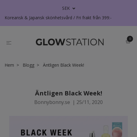
SEK
Koreansk & Japansk skönhetsvård / Fri frakt från 399:-
0
Hem
Blogg
Äntligen Black Week!
Äntligen Black Week!
Bonnybonny.se
|
25/11, 2020