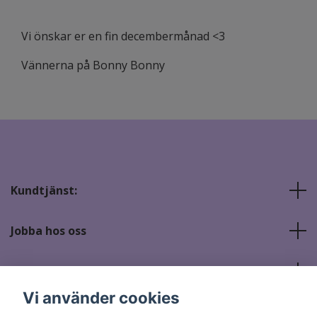
Vi önskar er en fin decembermånad <3
Vännerna på Bonny Bonny
Kundtjänst:
Jobba hos oss
Sociala medier
Vi använder cookies