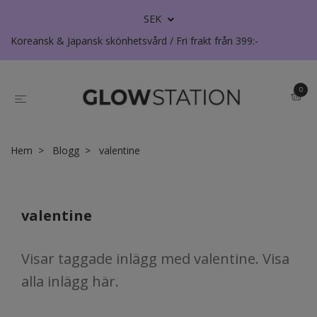
SEK
Koreansk & Japansk skönhetsvård / Fri frakt från 399:-
0
Hem
Blogg
valentine
valentine
Visar taggade inlägg med valentine. Visa
alla inlägg här
.