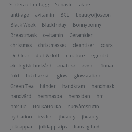
Sortera efter tagg:
Senaste
akne
anti-age
avitamin
BCL
beautyofjoseon
Black Week
Blackfriday
Bonnybonny
Breastmask
c-vitamin
Ceramider
christmas
christmasset
cleantizer
cosrx
Dr. Clear
duft & doft
e nature
egentid
ekologisk hudvård
enature
event
finnar
fukt
fuktbarriär
glow
glowstation
Green Tea
händer
handkräm
handmask
handvård
hemmaspa
hemsidan
hm
hmclub
HolikaHolika
hudvårdsrutin
hydration
itsskin
jbeauty
jbeauty
julklappar
julklappstips
känslig hud