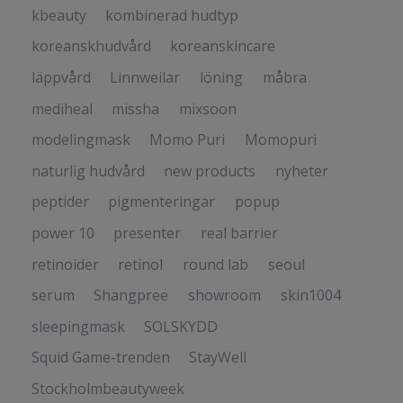
kbeauty
kombinerad hudtyp
koreanskhudvård
koreanskincare
läppvård
Linnweilar
löning
måbra
mediheal
missha
mixsoon
modelingmask
Momo Puri
Momopuri
naturlig hudvård
new products
nyheter
peptider
pigmenteringar
popup
power 10
presenter
real barrier
retinoider
retinol
round lab
seoul
serum
Shangpree
showroom
skin1004
sleepingmask
SOLSKYDD
Squid Game-trenden
StayWell
Stockholmbeautyweek