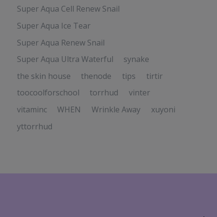
Super Aqua Cell Renew Snail
Super Aqua Ice Tear
Super Aqua Renew Snail
Super Aqua Ultra Waterful
synake
the skin house
thenode
tips
tirtir
toocoolforschool
torrhud
vinter
vitaminc
WHEN
Wrinkle Away
xuyoni
yttorrhud