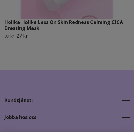
Holika Holika Less On Skin Redness Calming CICA
Dressing Mask
27 kr
39 kr
Kundtjänst:
Jobba hos oss