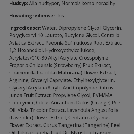
Hudtyp
: Alla hudtyper, Normal/ kombinerad hy
Huvudingredienser
: Ris
Ingredienser
; Water, Dipropylene Glycol, Glycerin,
Polyglyceryl-10 Laurate, Butylene Glycol, Centella
Asiatica Extract, Paeonia Suffruticosa Root Extract,
1,2-Hexanediol, Hydroxyethylcellulose,
Acrylates/C10-30 Alkyl Acrylate Crosspolymer,
Fragaria Chiloensis (Strawberry) Fruit Extract,
Chamomilla Recutita (Matricaria) Flower Extract,
Arginine, Glyceryl Caprylate, Ethylhexylglycerin,
Glyceryl Acrylate/Acrylic Acid Copolymer, Citrus
Junos Fruit Extract, Propylene Glycol, PVM/MA
Copolymer, Citrus Aurantium Dulcis (Orange) Peel
Oil, Viola Tricolor Extract, Lavandula Angustifolia
(Lavender) Flower Extract, Centaurea Cyanus
Flower Extract, Citrus Tangerina (Tangerine) Peel
Oil, Litsea Cubeba Fruit Oil, Myristica Fragrans