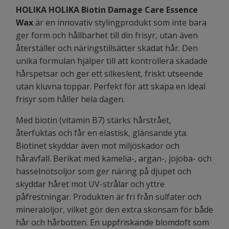
HOLIKA HOLIKA Biotin Damage Care Essence
Wax
är en innovativ stylingprodukt som inte bara
ger form och hållbarhet till din frisyr, utan även
återställer och näringstillsätter skadat hår. Den
unika formulan hjälper till att kontrollera skadade
hårspetsar och ger ett silkeslent, friskt utseende
utan kluvna toppar. Perfekt för att skapa en ideal
frisyr som håller hela dagen.
Med biotin (vitamin B7) stärks hårstrået,
återfuktas och får en elastisk, glänsande yta.
Biotinet skyddar även mot miljöskador och
håravfall. Berikat med kamelia-, argan-, jojoba- och
hasselnötsoljor som ger näring på djupet och
skyddar håret mot UV-strålar och yttre
påfrestningar. Produkten är fri från sulfater och
mineraloljor, vilket gör den extra skonsam för både
hår och hårbotten. En uppfriskande blomdoft som