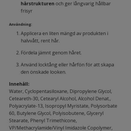
hårstrukturen
och ger långvarig hållbar
frisyr
Användning:
Applicera en liten mängd av produkten i
halvvått, rent hår.
Fördela jämnt genom håret.
Använd locktång eller hårfön för att skapa
den önskade looken.
Innehåll:
Water, Cyclopentasiloxane, Dipropylene Glycol,
Ceteareth-30, Cetearyl Alcohol, Alcohol Denat.,
Polyacrylate-13, Isopropyl Myristate, Polysorbate
60, Butylene Glycol, Polyisobutene, Glyceryl
Stearate, Phenyl Trimethicone,
VP/Methacrylamide/Vinyl Imidazole Copolymer,