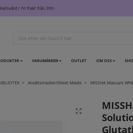
tsvård / Fri frakt från 399:-
RODUKTER
VARUMÄRKEN
OUTLET
OM OSS
SHO
BIBLIOTEK
Ansiktsmasker/Sheet Masks
MISSHA Mascure White
MISSH
Soluti
Glutat