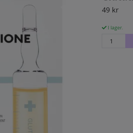
49 kr
I lager.