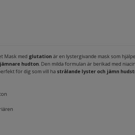
eet Mask med
glutation
är en lystergivande mask som hjälper
 jämnare hudton
. Den milda formulan är berikad med niaci
rfekt för dig som vill ha
strålande lyster och jämn hudst
ton
riären