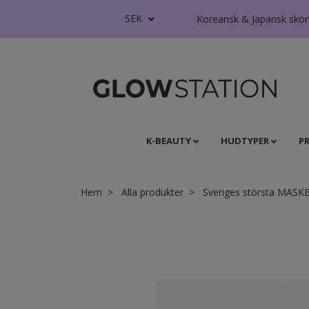
SEK
Koreansk & Japansk skönhe
K-BEAUTY
HUDTYPER
P
Hem
Alla produkter
Sveriges största MASK