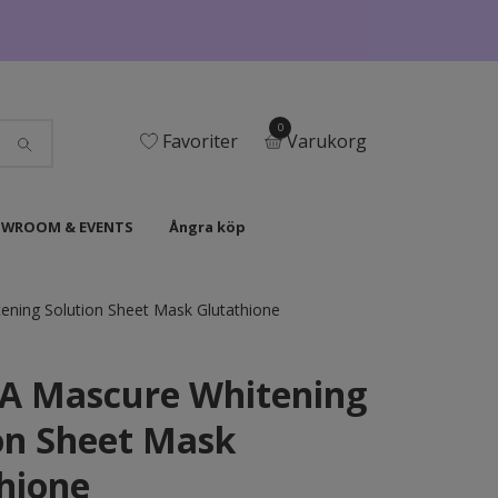
0
Favoriter
Varukorg
WROOM & EVENTS
Ångra köp
ning Solution Sheet Mask Glutathione
A Mascure Whitening
on Sheet Mask
hione