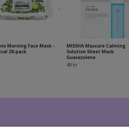
ino Morning Face Mask -
MISSHA Mascure Calming
ical 28-pack
Solution Sheet Mask
Guaiazulene
49 kr